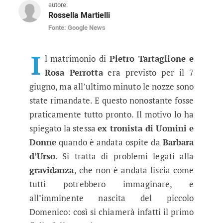
autore:
Rossella Martielli
Fonte: Google News
Uomini e Donne gossip, rimandate 
Pietro Tartaglione e Rosa Perrotta si dovevano
I
l matrimonio di
Pietro Tartaglione e
Rosa Perrotta
era previsto per il 7
giugno, ma all’ultimo minuto le nozze sono
state rimandate. E questo nonostante fosse
praticamente tutto pronto. Il motivo lo ha
spiegato la stessa
ex tronista di Uomini e
Donne
quando è andata ospite da
Barbara
d’Urso
. Si tratta di problemi legati alla
gravidanza
, che non è andata liscia come
tutti potrebbero immaginare, e
all’imminente nascita del piccolo
Domenico: così si chiamerà infatti il primo