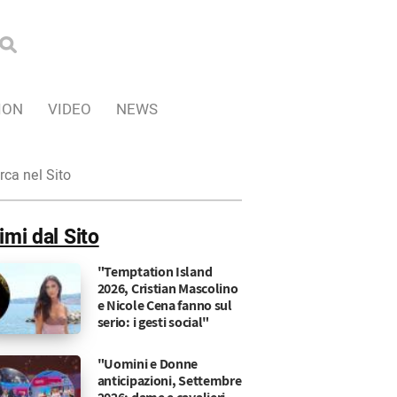
ION
VIDEO
NEWS
ca
imi dal Sito
"Temptation Island
2026, Cristian Mascolino
e Nicole Cena fanno sul
serio: i gesti social"
"Uomini e Donne
anticipazioni, Settembre