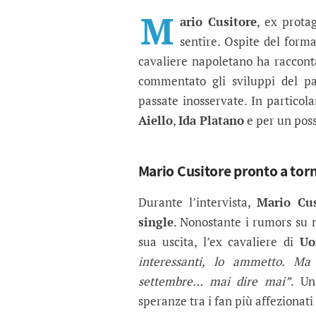
Uomini e Donne, Mario 
L’ex cavaliere rompe il silenzi
M
ario Cusitore
, ex prota
sentire. Ospite del form
cavaliere napoletano ha raccont
commentato gli sviluppi del p
passate inosservate. In particol
Aiello
,
Ida Platano
e per un poss
Mario Cusitore pronto a tor
Durante l’intervista,
Mario Cus
single
. Nonostante i rumors su n
sua uscita, l’ex cavaliere di
Uo
interessanti, lo ammetto. Ma
settembre… mai dire mai”
. Un
speranze tra i fan più affezionat