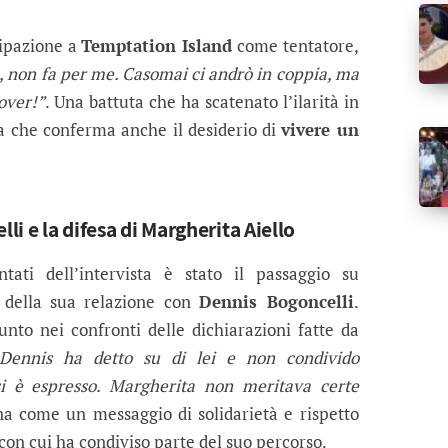
cipazione a
Temptation Island
come tentatore,
, non fa per me. Casomai ci andrò in coppia, ma
over!”
. Una battuta che ha scatenato l’ilarità in
ma che conferma anche il desiderio di
vivere un
lli e la difesa di Margherita Aiello
ti dell’intervista è stato il passaggio su
 della sua relazione con
Dennis Bogoncelli
.
nto nei confronti delle dichiarazioni fatte da
 Dennis ha detto su di lei e non condivido
i è espresso. Margherita non meritava certe
a come un messaggio di solidarietà e rispetto
con cui ha condiviso parte del suo percorso.