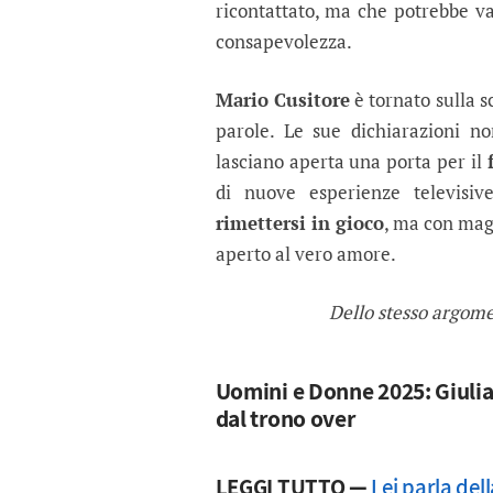
ricontattato, ma che potrebbe v
consapevolezza.
Mario Cusitore
è tornato sulla sc
parole. Le sue dichiarazioni n
lasciano aperta una porta per il
di nuove esperienze televisiv
rimettersi in gioco
, ma con mag
aperto al vero amore.
Dello stesso argom
Uomini e Donne 2025: Giulia
dal trono over
LEGGI TUTTO —
Lei parla del