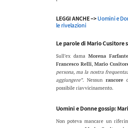
LEGGI ANCHE –>
Uomini e Don
le rivelazioni
Le parole di Mario Cusitore
Sull’ex dama
Morena Farfant
Francesco Relli
,
Mario Cusitor
persona, ma la nostra frequenta
aggiungere”
. Nessun
rancore
d
possibile riavvicinamento.
Uomini e Donne gossip: Mari
Non poteva mancare un rifer