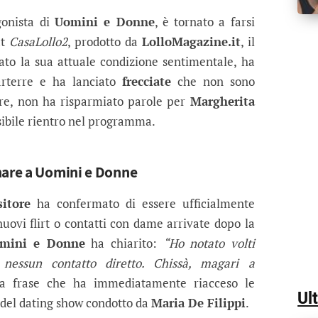
Cusitore tra nuove dame: poi svela c
o sull’ex tronista che ha corteggiato, parla del suo 
gonista di
Uomini e Donne
, è tornato a farsi
at
CasaLollo2
, prodotto da
LolloMagazine.it
, il
ato la sua attuale condizione sentimentale, ha
arterre e ha lanciato
frecciate
che non sono
are, non ha risparmiato parole per
Margherita
ibile rientro nel programma.
nare a Uomini e Donne
itore
ha confermato di essere ufficialmente
uovi flirt o contatti con dame arrivate dopo la
mini e Donne
ha chiarito:
“Ho notato volti
 nessun contatto diretto. Chissà, magari a
a frase che ha immediatamente riacceso le
Ul
i del dating show condotto da
Maria De Filippi
.