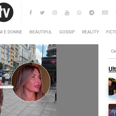
I E DONNE
BEAUTIFUL
GOSSIP
REALITY
FICT
Cer
nel
Sito
Ult