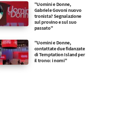
"Uomini e Donne,
Gabriele Govoni nuovo
tronista? Segnalazione
sul provino e sul suo
passato"
"Uomini e Donne,
contattate due fidanzate
di Temptation Island per
il trono: i nomi"