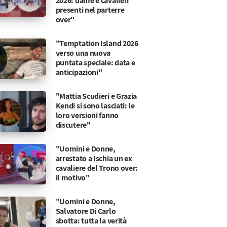
2026: dame e cavalieri
presenti nel parterre
over"
"Temptation Island 2026
verso una nuova
puntata speciale: data e
anticipazioni"
"Mattia Scudieri e Grazia
Kendi si sono lasciati: le
loro versioni fanno
discutere"
"Uomini e Donne,
arrestato a Ischia un ex
cavaliere del Trono over:
il motivo"
"Uomini e Donne,
Salvatore Di Carlo
sbotta: tutta la verità