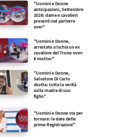
"Uomini e Donne
anticipazioni, Settembre
2026: dame e cavalieri
presenti nel parterre
over"
"Uomini e Donne,
arrestato a Ischia un ex
cavaliere del Trono over:
il motivo"
"Uomini e Donne,
Salvatore Di Carlo
sbotta: tutta la verità
sulla madre di suo
figlio"
"Uomini e Donne sta per
tornare: le date delle
prime Registrazioni"