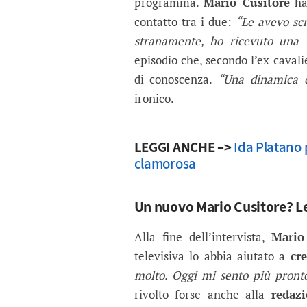
programma.
Mario Cusitore
ha 
contatto tra i due:
“Le avevo scr
stranamente, ho ricevuto una
episodio che, secondo l’ex caval
di conoscenza.
“Una dinamica c
ironico.
LEGGI ANCHE –>
Ida Platano 
clamorosa
Un nuovo Mario Cusitore? Le
Alla fine dell’intervista,
Mario
televisiva lo abbia aiutato a
cr
molto. Oggi mi sento più pronto
rivolto forse anche alla
redaz