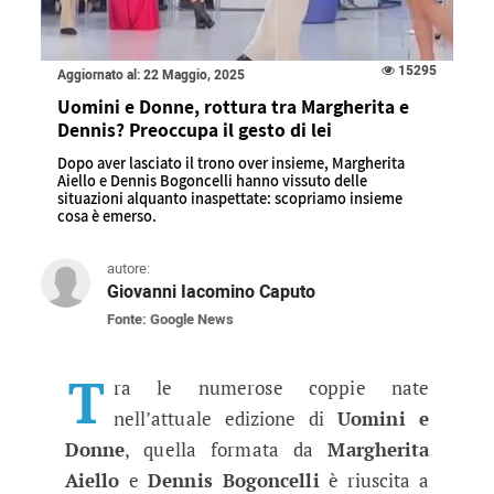
15295
Aggiornato al: 22 Maggio, 2025
Uomini e Donne, rottura tra Margherita e
Dennis? Preoccupa il gesto di lei
Dopo aver lasciato il trono over insieme, Margherita
Aiello e Dennis Bogoncelli hanno vissuto delle
situazioni alquanto inaspettate: scopriamo insieme
cosa è emerso.
autore:
Giovanni Iacomino Caputo
Fonte: Google News
Uomini e Donne, rottura tra Marghe
Dopo aver lasciato il trono over insieme, Marg
T
ra le numerose coppie nate
nell’attuale edizione di
Uomini e
Donne
, quella formata da
Margherita
Aiello
e
Dennis Bogoncelli
è riuscita a