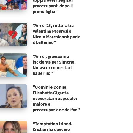
coppia over? Segnali
preoccupanti dopo il
primo figlio"
"Amici 25, rottura tra
Valentina Pesaresi e
Nicola Marchionni: parla
il ballerino"
"Amici, gravissimo
incidente per Simone
Nolasco: come sta il
ballerino"
"Uomini e Donne,
Elisabetta Gigante
ricoverata in ospedale:
malore e
preoccupazione dei fan"
"Temptation Island,
lotta segreta e il ritorno in tv
con Raffaella Mennoia
Cristian ha davvero