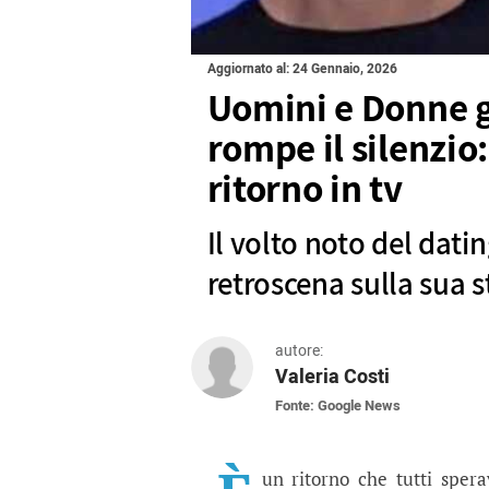
Aggiornato al: 24 Gennaio, 2026
Uomini e Donne g
rompe il silenzio: 
ritorno in tv
Il volto noto del dati
retroscena sulla sua 
autore:
Valeria Costi
Fonte: Google News
Uomini e Donne gossip, 
Il volto noto del dating show s
un ritorno che tutti sper