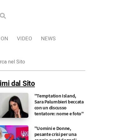
ION
VIDEO
NEWS
ca
imi dal Sito
"Temptation Island,
Sara Palumbieri beccata
con un discusso
tentatore: nome e foto"
"Uomini e Donne,
pesante crisi per una