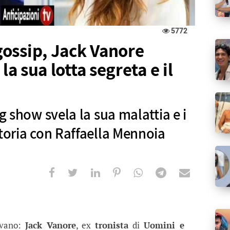
5772
ossip, Jack Vanore
la sua lotta segreta e il
ng show svela la sua malattia e i
storia con Raffaella Mennoia
Jack Vanore rompe il silenzio: la sua 
vela la sua malattia e i retroscena sulla sua storia 
avano:
Jack Vanore
, ex
tronista
di
Uomini e