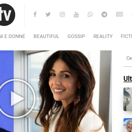
I E DONNE
BEAUTIFUL
GOSSIP
REALITY
FICT
Cer
nel
Sito
Ult