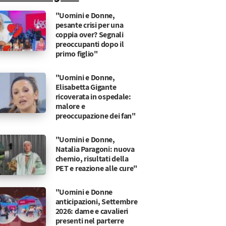
"Uomini e Donne,
pesante crisi per una
coppia over? Segnali
preoccupanti dopo il
primo figlio"
"Uomini e Donne,
Elisabetta Gigante
ricoverata in ospedale:
malore e
preoccupazione dei fan"
"Uomini e Donne,
Natalia Paragoni: nuova
chemio, risultati della
PET e reazione alle cure"
"Uomini e Donne
anticipazioni, Settembre
2026: dame e cavalieri
presenti nel parterre