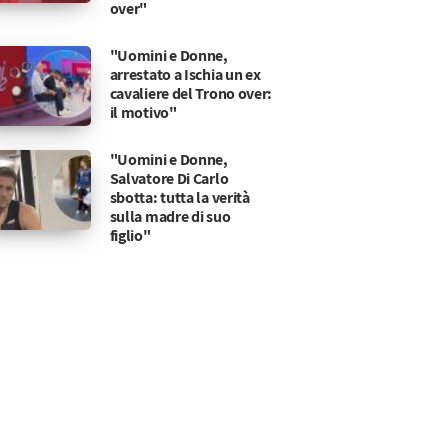
over"
"Uomini e Donne,
arrestato a Ischia un ex
cavaliere del Trono over:
il motivo"
"Uomini e Donne,
Salvatore Di Carlo
sbotta: tutta la verità
sulla madre di suo
figlio"