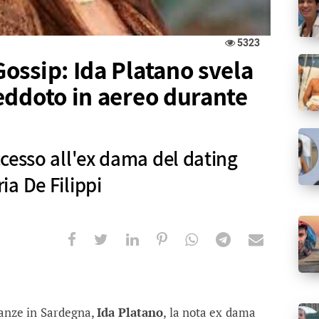
5323
ossip: Ida Platano svela
eddoto in aereo durante
cesso all'ex dama del dating
a De Filippi
: Ida Platano svela un divertente an
'ex dama del dating show condotto da Maria De Fili
canze in Sardegna,
Ida Platano
, la nota ex dama