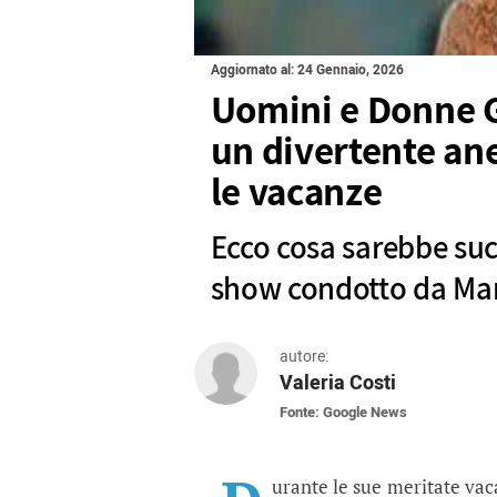
Aggiornato al: 24 Gennaio, 2026
Uomini e Donne G
un divertente an
le vacanze
Ecco cosa sarebbe suc
show condotto da Mari
autore:
Valeria Costi
Fonte: Google News
Uomini e Donne Gossip
Ecco cosa sarebbe successo all
urante le sue meritate va