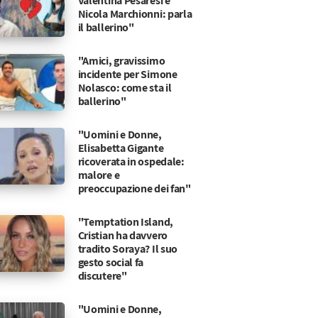
Valentina Pesaresi e
Nicola Marchionni: parla
il ballerino"
"Amici, gravissimo
incidente per Simone
Nolasco: come sta il
ballerino"
"Uomini e Donne,
Elisabetta Gigante
ricoverata in ospedale:
malore e
preoccupazione dei fan"
"Temptation Island,
Cristian ha davvero
tradito Soraya? Il suo
gesto social fa
discutere"
eddoto in aereo durante le vacanze
ppi
"Uomini e Donne,