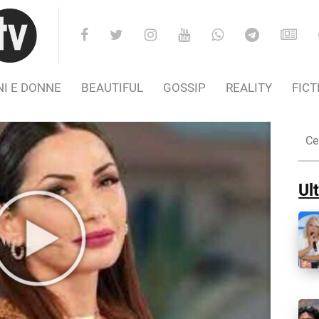
I E DONNE
BEAUTIFUL
GOSSIP
REALITY
FICT
Cer
nel
Sito
Ult