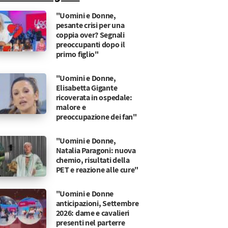
"Uomini e Donne,
pesante crisi per una
coppia over? Segnali
preoccupanti dopo il
primo figlio"
"Uomini e Donne,
Elisabetta Gigante
ricoverata in ospedale:
malore e
preoccupazione dei fan"
"Uomini e Donne,
Natalia Paragoni: nuova
chemio, risultati della
PET e reazione alle cure"
"Uomini e Donne
anticipazioni, Settembre
2026: dame e cavalieri
presenti nel parterre