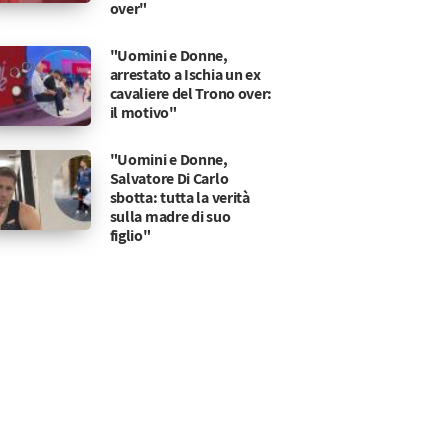
over"
"Uomini e Donne,
arrestato a Ischia un ex
cavaliere del Trono over:
il motivo"
"Uomini e Donne,
Salvatore Di Carlo
sbotta: tutta la verità
sulla madre di suo
figlio"