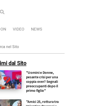
ION
VIDEO
NEWS
ca
imi dal Sito
"Uomini e Donne,
pesante crisi per una
coppia over? Segnali
preoccupanti dopo il
primo figlio"
"Amici 25, rottura tra