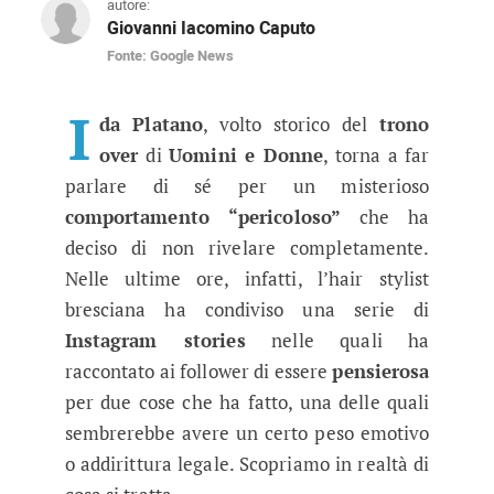
autore:
Giovanni Iacomino Caputo
Fonte: Google News
Uomini e Donne, Ida Platano nei g
L’ex dama di Uomini e Donne racconta ai fan di 
I
da Platano
, volto storico del
trono
over
di
Uomini e Donne
, torna a far
parlare di sé per un misterioso
comportamento “pericoloso”
che ha
deciso di non rivelare completamente.
Nelle ultime ore, infatti, l’hair stylist
bresciana ha condiviso una serie di
Instagram stories
nelle quali ha
raccontato ai follower di essere
pensierosa
per due cose che ha fatto, una delle quali
sembrerebbe avere un certo peso emotivo
o addirittura legale. Scopriamo in realtà di