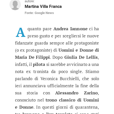
autore:
Martina Villa Franca
Fonte: Google News
Uomini e Donne gossip, Andrea Ia
Il pilota di Moto GP starebbe flirtando con una
A
quanto pare
Andrea Iannone
ci ha
preso gusto e per scegliersi le nuove
fidanzate guarda sempre alle protagoniste
(o ex protagoniste) di
Uomini e Donne di
Maria De Filippi
. Dopo
Giulia De Lellis
,
infatti, il
pilota
si sarebbe avvicinato a una
nota ex tronista da poco single. Stiamo
parlando di Veronica Burchielli, che solo
ieri annunciava ufficialmente la fine della
sua storia con
Alessandro Zarino
,
conosciuto nel
trono classico di Uomini
e Donne
. In questi giorni di quarantena,