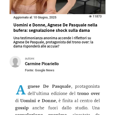
11873
Aggiornato al: 10 Giugno, 2025
Uomini e Donne, Agnese De Pasquale nella
bufera: segnalazione shock sulla dama
Una testimonianza anonima accende i riflettori su
Agnese De Pasquale, protagonista del trono over: la
dama risponderà alle accuse?
autore:
Carmine Picariello
Fonte: Google News
Uomini e Donne, Agnese De Pasqua
Una testimonianza anonima accende i riflettor
A
gnese De Pasquale
, protagonista
dell’ultima edizione del
trono over
di
Uomini e Donne
, è finita al centro del
gossip
anche fuori dallo studio. Una
segnalazione anonima
, riportata da