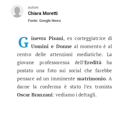
autore:
Chiara Moretti
Fonte: Google News
Uomini e Donne, Ginevra Pisani v
L' ex cortegiatrice sarebbe vicina alle nozze : 
G
inevra Pisani
, ex corteggiatrice di
Uomini e Donne
al momento è al
centro delle attenzioni mediatiche. La
giovane professoressa dell’
Eredità
ha
postato una foto sui social che farebbe
pensare ad un imminente
matrimonio
. A
darne la conferma è stato l’ex tronista
Oscar Branzani
: vediamo i dettagli.