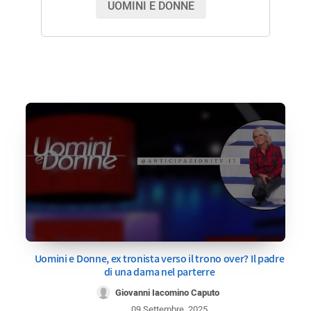
UOMINI E DONNE
Uomini e Donne, ex tronista verso il trono over? Il padre
di una dama nel parterre
Giovanni Iacomino Caputo
09 Settembre, 2025