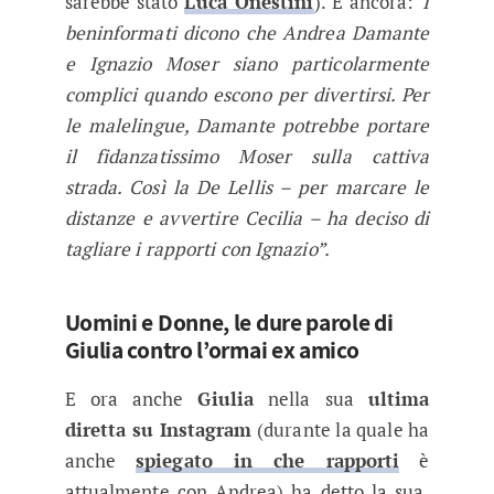
sarebbe stato
Luca Onestini
). E ancora:
“I
beninformati dicono che Andrea Damante
e Ignazio Moser siano particolarmente
complici quando escono per divertirsi. Per
le malelingue, Damante potrebbe portare
il fidanzatissimo Moser sulla cattiva
strada. Così la De Lellis – per marcare le
distanze e avvertire Cecilia – ha deciso di
tagliare i rapporti con Ignazio”.
Uomini e Donne, le dure parole di
Giulia contro l’ormai ex amico
E ora anche
Giulia
nella sua
ultima
diretta su Instagram
(durante la quale ha
anche
spiegato in che rapporti
è
attualmente con Andrea) ha detto la sua,