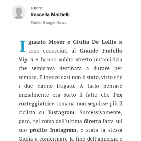
autore:
Rossella Martielli
Fonte: Google News
Uomini e Donne, Giulia De Lellis 
Da alcuni movimenti social era parso chiaro che
I
gnazio Moser e Giulia De Lellis
si
sono conosciuti al
Grande Fratello
Vip 3
e hanno subito stretto un’amicizia
che sembrava destinata a durare per
sempre. E invece così non è stato, visto che
i due hanno litigato. A farlo pensare
inizialmente era stato il fatto che
l’ex
corteggiatrice
romana non seguisse più il
ciclista su
Instagram
. Successivamente,
però, nel corso dell’ultima
diretta
fatta sul
suo
profilo Instagram
, è stata la stessa
Giulia a confermare la fine dell’amicizia e