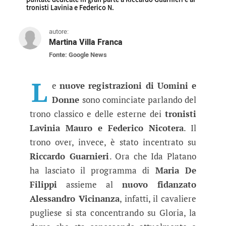
tronisti Lavinia e Federico N.
autore:
Martina Villa Franca
Fonte: Google News
Uomini e Donne anticipazioni, reg
Sabato 12 novembre 2022 sono state registrate 
L
e
nuove registrazioni di Uomini e
Donne
sono cominciate parlando del
trono classico e delle esterne dei
tronisti
Lavinia Mauro e Federico Nicotera
. Il
trono over, invece, è stato incentrato su
Riccardo Guarnieri
. Ora che Ida Platano
ha lasciato il programma di
Maria De
Filippi
assieme al
nuovo fidanzato
Alessandro Vicinanza
, infatti, il cavaliere
pugliese si sta concentrando su Gloria, la