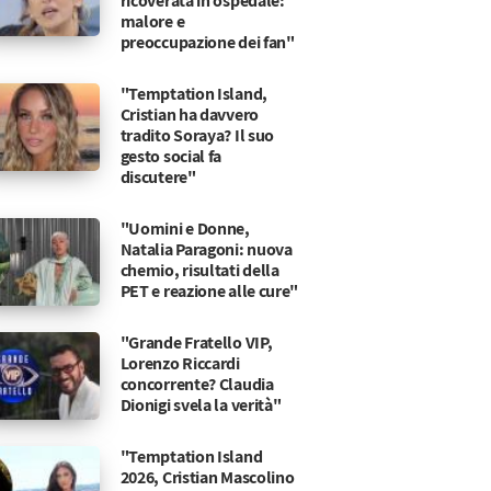
ricoverata in ospedale:
malore e
preoccupazione dei fan"
"Temptation Island,
Cristian ha davvero
tradito Soraya? Il suo
gesto social fa
discutere"
"Uomini e Donne,
Natalia Paragoni: nuova
chemio, risultati della
PET e reazione alle cure"
"Grande Fratello VIP,
Lorenzo Riccardi
concorrente? Claudia
Dionigi svela la verità"
"Temptation Island
2026, Cristian Mascolino