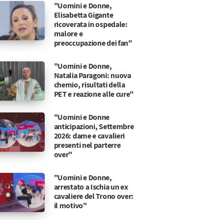
"Uomini e Donne,
Elisabetta Gigante
ricoverata in ospedale:
malore e
preoccupazione dei fan"
"Uomini e Donne,
Natalia Paragoni: nuova
chemio, risultati della
PET e reazione alle cure"
"Uomini e Donne
anticipazioni, Settembre
2026: dame e cavalieri
presenti nel parterre
over"
"Uomini e Donne,
arrestato a Ischia un ex
cavaliere del Trono over:
il motivo"