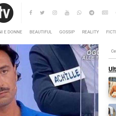
I E DONNE
BEAUTIFUL
GOSSIP
REALITY
FICT
Cer
nel
Sito
Ult