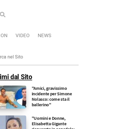
ION
VIDEO
NEWS
ca
imi dal Sito
"Amici, gravissimo
incidente per Simone
Nolasco: come sta il
ballerino"
"Uomini e Donne,
Elisabetta Gigante