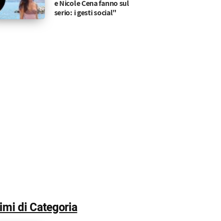
iego e Armando vengono alle mani
Ranieri ha riaccolto Federica
e Nicole Cena fanno sul
serio: i gesti social"
timi di Categoria