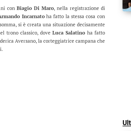
trazione 10 febbraio: nuova rissa, D
enuto alle mani con Diego Tavani, mentre Matteo 
ani con
Biagio Di Maro
, nella registrazione di
Armando Incarnato
ha fatto la stessa cosa con
insomma, si è creata una situazione decisamente
del trono classico, dove
Luca Salatino
ha fatto
ederica Aversano, la corteggiatrice campana che
i.
Ul