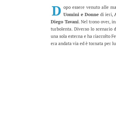
Uomini e Donne, regis
Stavolta Armando Incarnato è v
D
opo essere venuto alle m
Uomini e Donne
di ieri,
Diego Tavani
. Nel trono over, 
turbolenta. Diverso lo scenario 
una sola esterna e ha riaccolto F
era andata via ed è tornata per lu