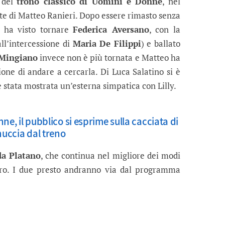
e del
trono classico di Uomini e Donne
, nel
te di Matteo Ranieri. Dopo essere rimasto senza
sta ha visto tornare
Federica Aversano
, con la
ll’intercessione di
Maria De Filippi
) e ballato
 Mingiano
invece non è più tornata e Matteo ha
one di andare a cercarla. Di Luca Salatino si è
è stata mostrata un’esterna simpatica con Lilly.
ne, il pubblico si esprime sulla cacciata di
nuccia dal treno
da Platano
, che continua nel migliore dei modi
ro. I due presto andranno via dal programma