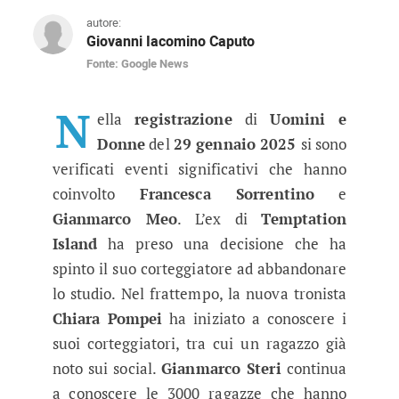
autore:
Giovanni Iacomino Caputo
Fonte: Google News
Uomini e Donne anticipazioni, tri
Grandi novità e scoperte inaspettate nella pun
N
ella
registrazione
di
Uomini e
Donne
del
29 gennaio 2025
si sono
verificati eventi significativi che hanno
coinvolto
Francesca Sorrentino
e
Gianmarco Meo
. L’ex di
Temptation
Island
ha preso una decisione che ha
spinto il suo corteggiatore ad abbandonare
lo studio. Nel frattempo, la nuova tronista
Chiara Pompei
ha iniziato a conoscere i
suoi corteggiatori, tra cui un ragazzo già
noto sui social.
Gianmarco Steri
continua
a conoscere le 3000 ragazze che hanno