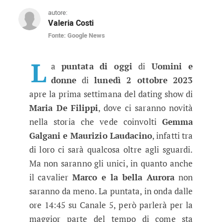
autore:
Valeria Costi
Fonte: Google News
Uomini e donne puntata di oggi, a
Ecco quello che vedrete nel corso della punta
L
a
puntata
di oggi
di
Uomini e
donne
di
lunedì 2 ottobre 2023
apre la prima settimana del dating show di
Maria De
Filippi
, dove ci saranno novità
nella storia che vede coinvolti
Gemma
Galgani e Maurizio Laudacino
, infatti tra
di loro ci sarà qualcosa oltre agli sguardi.
Ma non saranno gli unici, in quanto anche
il cavalier
Marco e la bella Aurora
non
saranno da meno. La puntata, in onda dalle
ore 14:45 su Canale 5, però parlerà per la
maggior parte del tempo di come sta