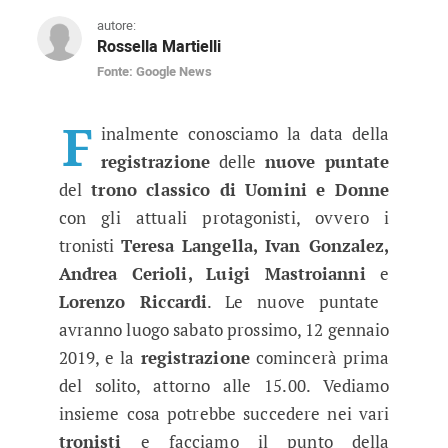
autore:
Rossella Martielli
Fonte: Google News
Uomini e Donne anticipazioni, nuo
In esclusiva vi sveliamo quando è prevista la n
F
inalmente conosciamo la data della
registrazione
delle
nuove puntate
del
trono classico di Uomini e Donne
con gli attuali protagonisti, ovvero i
tronisti
Teresa Langella, Ivan Gonzalez,
Andrea Cerioli, Luigi Mastroianni
e
Lorenzo Riccardi
. Le nuove puntate
avranno luogo sabato prossimo, 12 gennaio
2019, e la
registrazione
comincerà prima
del solito, attorno alle 15.00. Vediamo
insieme cosa potrebbe succedere nei vari
tronisti
e facciamo il punto della