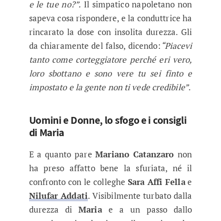
e le tue no?”.
Il simpatico napoletano non
sapeva cosa rispondere, e la conduttrice ha
rincarato la dose con insolita durezza. Gli
da chiaramente del falso, dicendo:
“Piacevi
tanto come corteggiatore perché eri vero,
loro sbottano e sono vere tu sei finto e
impostato e la gente non ti vede credibile”
.
Uomini e Donne, lo sfogo e i consigli
di Maria
E a quanto pare
Mariano Catanzaro
non
ha preso affatto bene la sfuriata, né il
confronto con le colleghe
Sara Affi Fella
e
Nilufar Addati
. Visibilmente turbato dalla
durezza di
Maria
e a un passo dallo