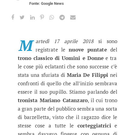
Fonte: Google News
Uomini e Donne, Maria De Filippi f
Tra le anticipazioni riguardanti il trono classi
M
artedì 17 aprile 2018
si sono
registrate le
nuove puntate
del
trono classico di Uomini e Donne
e tra
le cose più eclatanti che sono successe c’è
stata una sfuriata di
Maria De Filippi
nei
confronti di quello che all’inizio sembrava
essere il suo pupillo. Stiamo parlando del
tronista Mariano Catanzaro
, il cui trono
a gran parte del pubblico sembra una sorta
di barzelletta, visto che il ragazzo dice le
stesse cose a tutte le
corteggiatrici
e
sembra davvero fingere con ognuna di