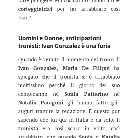
fatte piangere. Ma cos’hanno combinato le
corteggiatrici
per far arrabbiare così
Ivan?
Uomini e Donne, anticipazioni
tronisti: Ivan Gonzalez è una furia
Quando è venuto il momento del
trono
di
Ivan Gonzalez
,
Maria De Filippi
ha
spiegato che il tronista si è arrabbiato
moltissimo perché il giorno del suo
compleanno né
Sonia Pattarino
né
Natalia Paragoni
gli hanno fatto gli
auguri tramite la redazione. E questo pur
sapendo che lui qui in Italia è da solo. Il
tronista
era così scuro in volto, così
arrabbiato, che quando
Sonia
e
Natalia