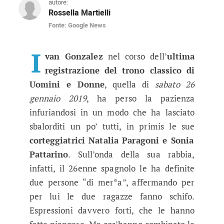
autore:
Rossella Martielli
Fonte: Google News
Uomini e Donne, Ivan Gonzalez fur
Dalle anticipazioni dell’ultima registrazione 
I
van Gonzalez
nel corso dell’
ultima
registrazione del trono classico di
Uomini e Donne
, quella di
sabato 26
gennaio 2019
, ha perso la pazienza
infuriandosi in un modo che ha lasciato
sbalorditi un po’ tutti, in primis le sue
corteggiatrici Natalia Paragoni e Sonia
Pattarino
. Sull’onda della sua rabbia,
infatti, il 26enne spagnolo le ha definite
due persone “di mer*a”, affermando per
per lui le due ragazze fanno schifo.
Espressioni davvero forti, che le hanno