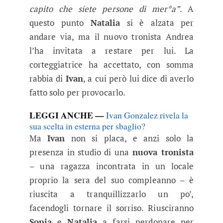
capito che siete persone di mer*a”
. A
questo punto
Natalia
si è alzata per
andare via, ma il nuovo tronista Andrea
l’ha invitata a restare per lui. La
corteggiatrice ha accettato, con somma
rabbia di
Ivan
, a cui però lui dice di averlo
fatto solo per provocarlo.
LEGGI ANCHE —
Ivan Gonzalez rivela la
sua scelta in esterna per sbaglio?
Ma
Ivan
non si placa, e anzi solo la
presenza in studio di una
nuova tronista
– una ragazza incontrata in un locale
proprio la sera del suo compleanno – è
riuscita a tranquillizzarlo un po’,
facendogli tornare il sorriso. Riusciranno
Sonia
e
Natalia
a farsi perdonare per