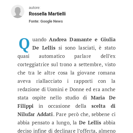
autore:
Rossella Martielli
Fonte: Google News
Uomini e Donne anticipazioni, Giuli
All'ex corteggiatrice è stato proposto il trono
Q
uando
Andrea Damante e Giulia
De Lellis
si sono lasciati, è stato
quasi automatico parlare dell’ex
corteggiatrice sul trono a settembre, visto
che tra le altre cosa la giovane romana
aveva riallacciato i rapporti con la
redazione di Uomini e Donne ed era anche
stata ospite nello studio di
Maria De
Filippi
in occasione della
scelta di
Nilufar Addati
. Pare però che, sebbene ci
abbia pensato a lungo, la
De Lellis
abbia
deciso infine di declinare l’offerta, almeno