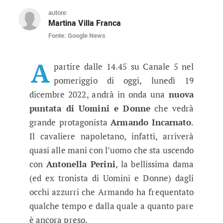
autore:
Martina Villa Franca
Fonte: Google News
Uomini e Donne, anticipazioni ogg
In onda su Canale 5 oggi pomeriggio ci sarà 
A
partire dalle 14.45 su Canale 5 nel
pomeriggio di oggi, lunedì 19
dicembre 2022, andrà in onda una
nuova
puntata di Uomini e Donne
che vedrà
grande protagonista
Armando Incarnato
.
Il cavaliere napoletano, infatti, arriverà
quasi alle mani con l’uomo che sta uscendo
con
Antonella Perini
, la bellissima dama
(ed ex tronista di Uomini e Donne) dagli
occhi azzurri che Armando ha frequentato
qualche tempo e dalla quale a quanto pare
è ancora preso.