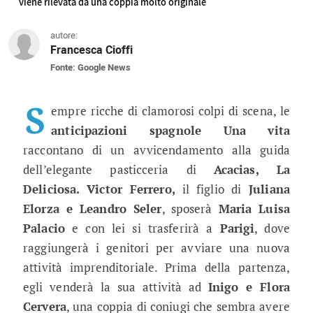
viene rilevata da una coppia molto originale
autore:
Francesca Cioffi
Fonte: Google News
Anticipazioni Una vita, puntate spa
Con il trasferimento a Parigi di Victor e Maria Lui
S
empre ricche di clamorosi colpi di scena, le
anticipazioni spagnole Una vita
raccontano di un avvicendamento alla guida
dell’elegante pasticceria di
Acacias, La
Deliciosa. Victor Ferrero,
il figlio di
Juliana
Elorza e Leandro Seler
, sposerà
Maria Luisa
Palacio
e con lei si trasferirà a
Parigi
, dove
raggiungerà i genitori per avviare una nuova
attività imprenditoriale. Prima della partenza,
egli venderà la sua attività ad
Inigo e Flora
Cervera
, una coppia di coniugi che sembra avere