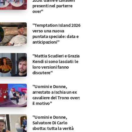
2026: dame e cavalieri
presenti nel parterre
over"
"Temptation Island 2026
verso una nuova
puntata speciale: data e
anticipazioni"
"Mattia Scudieri e Grazia
Kendi si sono lasciati: le
loro versioni fanno
discutere"
"Uomini e Donne,
arrestato a Ischia un ex
cavaliere del Trono over:
il motivo"
 e assassino?
onvolge Acacias
"Uomini e Donne,
Salvatore Di Carlo
sbotta: tutta la verità