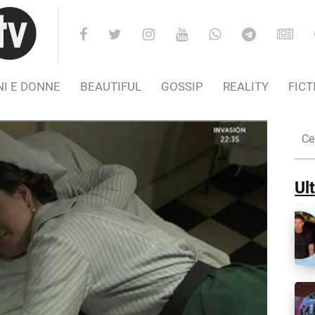
I E DONNE
BEAUTIFUL
GOSSIP
REALITY
FICT
Cer
nel
Sito
Ult