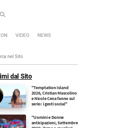
ION
VIDEO
NEWS
ca
imi dal Sito
"Temptation Island
2026, Cristian Mascolino
e Nicole Cena fanno sul
serio: i gesti social"
"Uomini e Donne
anticipazioni, Settembre