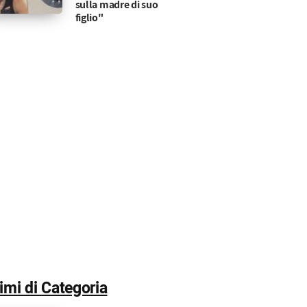
sulla madre di suo
figlio"
timi di Categoria