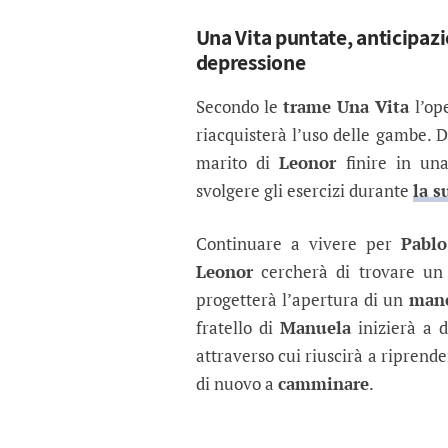
Una Vita puntate, anticipazi
depressione
Secondo le
trame Una Vita
l’op
riacquisterà l’uso delle gambe. D
marito di
Leonor
finire in una 
svolgere gli esercizi durante
la s
Continuare a vivere per
Pablo
Leonor
cercherà di trovare un 
progetterà l’apertura di un
mane
fratello di
Manuela
inizierà a d
attraverso cui riuscirà a riprend
di nuovo a
camminare
.