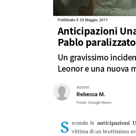
Pubblicato il: 25 Maggio, 2017
Anticipazioni Una
Pablo paralizzato
Un gravissimo incident
Leonor e una nuova m
autore:
Rebecca M.
Fonte: Google News
Anticipazioni Una Vita
Un gravissimo incidente cambia
S
econdo le
anticipazioni U
vittima di un bruttissimo av