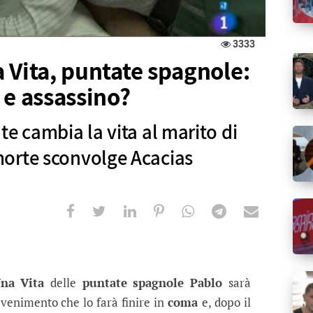
3333
 Vita, puntate spagnole:
 e assassino?
e cambia la vita al marito di
orte sconvolge Acacias
, puntate spagnole: Pablo paralizzato
 la vita al marito di Leonor e una nuova morte sc
na Vita
delle
puntate spagnole Pablo
sarà
venimento che lo farà finire in
coma
e, dopo il