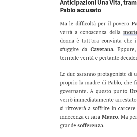
Anticipazioni Una Vita, tra
Pablo accusato
Ma le difficoltà per il povero
Pa
verrà a conoscenza della
mort
donna è tutt’ora convinta che 
sfuggire da
Cayetana
. Eppure
terribile verità e pertanto decide
Le due saranno protagoniste di u
proprio la madre di Pablo, che f
governante. A questo punto
Ur
verrò immediatamente arrestato 
si ritroverà a soffrire in carcer
innocenza ci sarà
Mauro
. Ma per
grande
sofferenza
.