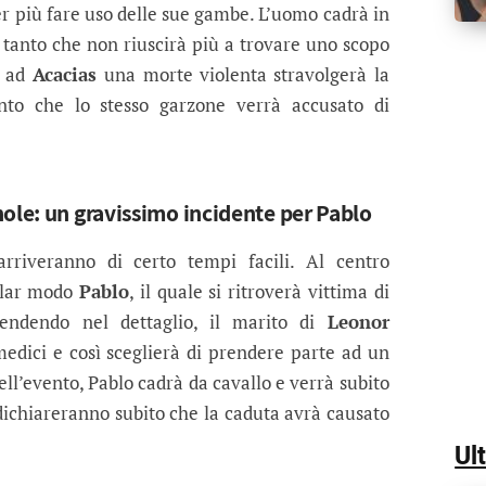
ter più fare uso delle sue gambe. L’uomo cadrà in
, tanto che non riuscirà più a trovare uno scopo
o ad
Acacias
una morte violenta stravolgerà la
nto che lo stesso garzone verrà accusato di
nole: un gravissimo incidente per Pablo
riveranno di certo tempi facili. Al centro
colar modo
Pablo
, il quale si ritroverà vittima di
cendendo nel dettaglio, il marito di
Leonor
medici e così sceglierà di prendere parte ad un
ell’evento, Pablo cadrà da cavallo e verrà subito
i dichiareranno subito che la caduta avrà causato
Ul