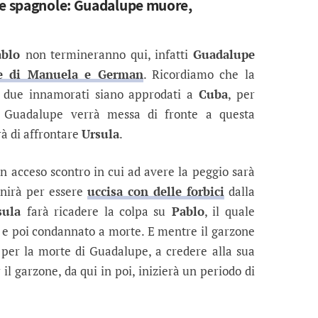
me spagnole: Guadalupe muore,
blo
non termineranno qui, infatti
Guadalupe
e di Manuela e German
. Ricordiamo che la
i due innamorati siano approdati a
Cuba
, per
, Guadalupe verrà messa di fronte a questa
rà di affrontare
Ursula
.
n acceso scontro in cui ad avere la peggio sarà
inirà per essere
uccisa con delle forbici
dalla
sula
farà ricadere la colpa su
Pablo
, il quale
e poi condannato a morte. E mentre il garzone
e per la morte di Guadalupe, a credere alla sua
 il garzone, da qui in poi, inizierà un periodo di