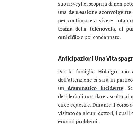
suo risveglio, scoprirà di non po
una
depressione sconvolgente
per continuare a vivere. Intant
trama
della
telenovela
, al pu
omicidio
e poi condannato.
Anticipazioni Una Vita spag
Per la famiglia
Hidalgo
non ar
dell’attenzione ci sarà in parti
un
drammatico incidente
. S
deciderà di non dare ascolto ai 
circo equestre. Durante il corso d
visitato da alcuni dottori, i qual
enormi
problemi
.