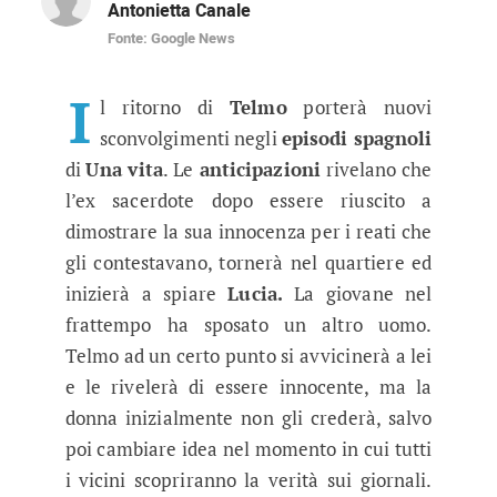
Antonietta Canale
Fonte: Google News
Una Vita anticipazioni puntate spa
L’ex sacerdote resterà ad Acacias e si renderà 
I
l ritorno di
Telmo
porterà nuovi
sconvolgimenti negli
episodi spagnoli
di
Una vita
. Le
anticipazioni
rivelano che
l’ex sacerdote dopo essere riuscito a
dimostrare la sua innocenza per i reati che
gli contestavano, tornerà nel quartiere ed
inizierà a spiare
Lucia.
La giovane nel
frattempo ha sposato un altro uomo.
Telmo ad un certo punto si avvicinerà a lei
e le rivelerà di essere innocente, ma la
donna inizialmente non gli crederà, salvo
poi cambiare idea nel momento in cui tutti
i vicini scopriranno la verità sui giornali.