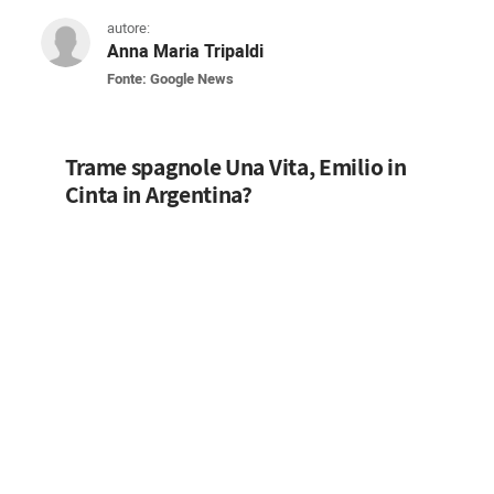
autore:
Anna Maria Tripaldi
Fonte: Google News
Una Vita anticipazioni spagnole, C
Emilio e Cinta partono per l’Argentina e, la co
Trame spagnole Una Vita, Emilio in
Cinta in Argentina?