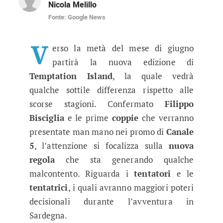
Nicola Melillo
Fonte: Google News
Temptation Island, la nuova regola 
Il reality dei sentimenti si appresta a partire 
V
erso la metà del mese di giugno
partirà la nuova edizione di
Temptation Island
, la quale vedrà
qualche sottile differenza rispetto alle
scorse stagioni. Confermato
Filippo
Bisciglia
e le prime
coppie
che verranno
presentate man mano nei promo di
Canale
5
, l’attenzione si focalizza sulla
nuova
regola
che sta generando qualche
malcontento. Riguarda i
tentatori
e le
tentatrici
, i quali avranno maggiori poteri
decisionali durante l’avventura in
Sardegna.