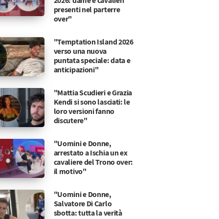
2026: dame e cavalieri
presenti nel parterre
over"
"Temptation Island 2026
verso una nuova
puntata speciale: data e
anticipazioni"
"Mattia Scudieri e Grazia
Kendi si sono lasciati: le
loro versioni fanno
discutere"
"Uomini e Donne,
arrestato a Ischia un ex
cavaliere del Trono over:
il motivo"
"Uomini e Donne,
Salvatore Di Carlo
onia e Simone: il motivo
sata inosservata: ma il motivo è tutt’altro che dr
sbotta: tutta la verità