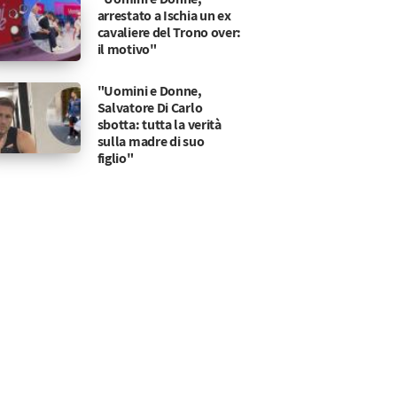
arrestato a Ischia un ex
cavaliere del Trono over:
il motivo"
"Uomini e Donne,
Salvatore Di Carlo
sbotta: tutta la verità
sulla madre di suo
figlio"