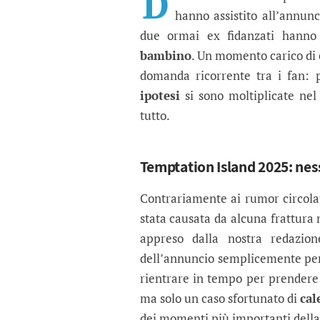
D
hanno assistito all’annun
due ormai ex fidanzati hanno 
bambino
. Un momento carico di 
domanda ricorrente tra i fan:
ipotesi
si sono moltiplicate nel
tutto.
Temptation Island 2025: ness
Contrariamente ai rumor circolati
stata causata da alcuna frattura
appreso dalla nostra redazio
dell’annuncio semplicemente p
rientrare in tempo per prendere
ma solo un caso sfortunato di
cal
dei momenti più importanti della