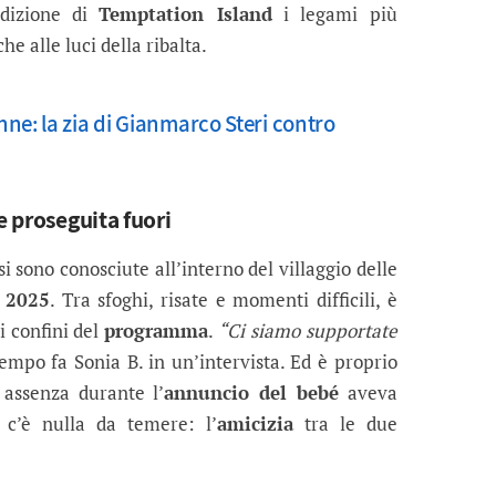
edizione di
Temptation Island
i legami più
he alle luci della ribalta.
ne: la zia di Gianmarco Steri contro
e proseguita fuori
si sono conosciute all’interno del villaggio delle
 2025
. Tra sfoghi, risate e momenti difficili, è
 confini del
programma
.
“Ci siamo supportate
tempo fa Sonia B. in un’intervista. Ed è proprio
 assenza durante l’
annuncio del bebé
aveva
n c’è nulla da temere: l’
amicizia
tra le due