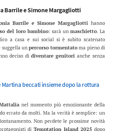
ia Barrile e Simone Margagliotti
onia Barrile e Simone Margagliotti
hanno
sso del loro bambino
: sarà un
maschietto
. La
ico a casa e sui social si è subito scatenato
e suggella un
percorso tormentato
ma pieno di
anno deciso di
diventare genitori
anche senza
Martina beccati insieme dopo la rottura
Mattalia
nel momento più emozionante della
do errato da molti. Ma la verità è semplice: un
llontanamento. Non perdete le prossime novità
 protagonisti di
Temptation Island 2025
dopo