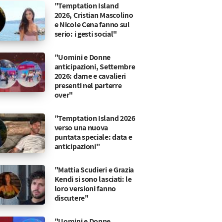
"Temptation Island
2026, Cristian Mascolino
e Nicole Cena fanno sul
serio: i gesti social"
"Uomini e Donne
anticipazioni, Settembre
2026: dame e cavalieri
presenti nel parterre
over"
"Temptation Island 2026
verso una nuova
puntata speciale: data e
anticipazioni"
"Mattia Scudieri e Grazia
Kendi si sono lasciati: le
loro versioni fanno
discutere"
"Uomini e Donne,