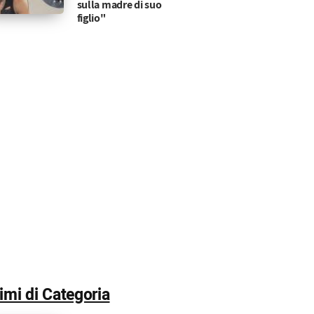
sulla madre di suo
figlio"
timi di Categoria