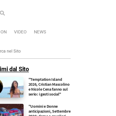
ION
VIDEO
NEWS
ca
imi dal Sito
"Temptation Island
2026, Cristian Mascolino
e Nicole Cena fanno sul
serio: i gesti social"
"Uomini e Donne
anticipazioni, Settembre