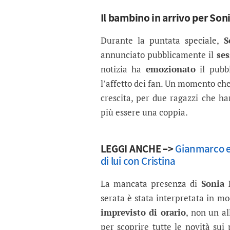
Il bambino in arrivo per Son
Durante la puntata speciale,
S
annunciato pubblicamente il
se
notizia ha
emozionato
il pubbl
l’affetto dei fan. Un momento ch
crescita, per due ragazzi che h
più essere una coppia.
LEGGI ANCHE –>
Gianmarco e 
di lui con Cristina
La mancata presenza di
Sonia 
serata è stata interpretata in mo
imprevisto di orario
, non un a
per scoprire tutte le novità sui