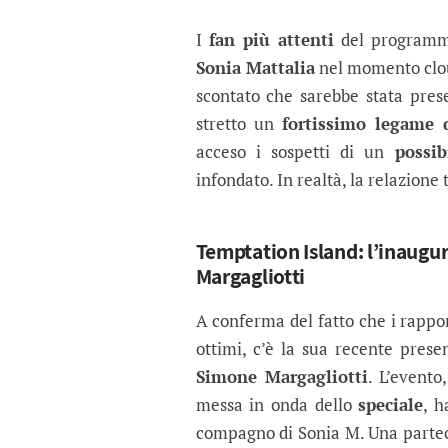
I
fan più attenti
del programma
Sonia Mattalia
nel momento clou 
scontato che sarebbe stata pre
stretto un
fortissimo legame 
acceso i sospetti di un
possi
infondato. In realtà, la relazione
Temptation Island: l’inaugur
Margagliotti
A conferma del fatto che i rappo
ottimi, c’è la sua recente presen
Simone Margagliotti
. L’evento
messa in onda dello
speciale
, h
compagno di Sonia M. Una partec