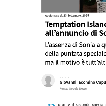
Aggiornato al: 23 Settembre, 2025
Temptation Island
all’annuncio di S
L’assenza di Sonia a
della puntata special
ma il motivo è tutt’a
autore:
Giovanni Iacomino Capu
Fonte: Google News
Temptation Island, Son
L’assenza di Sonia a questo im
urante il secondo specia