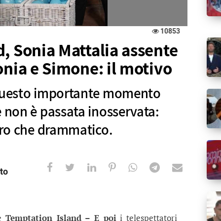
10853
, Sonia Mattalia assente
onia e Simone: il motivo
 questo importante momento
e non è passata inosservata:
ltro che drammatico.
to
ia Mattalia assente all’annuncio di S
portante momento della puntata speciale non è pas
le
Temptation Island – E poi
i telespettatori