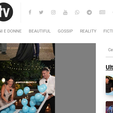
I E DONNE
BEAUTIFUL
GOSSIP
REALITY
FICT
Cer
nel
Sito
Ult