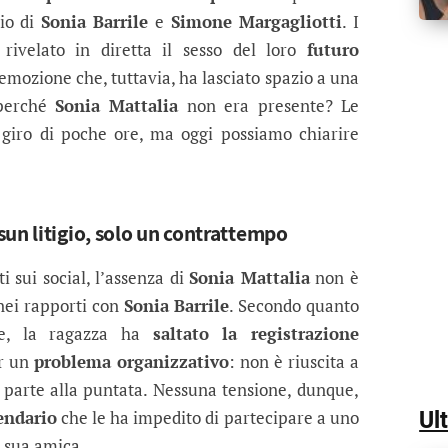
cio di
Sonia Barrile
e
Simone Margagliotti
. I
rivelato in diretta il sesso del loro
futuro
emozione che, tuttavia, ha lasciato spazio a una
 perché
Sonia Mattalia
non era presente? Le
 giro di poche ore, ma oggi possiamo chiarire
un litigio, solo un contrattempo
 sui social, l’assenza di
Sonia Mattalia
non è
 nei rapporti con
Sonia Barrile
. Secondo quanto
ne, la ragazza ha
saltato la registrazione
er un
problema organizzativo
: non è riuscita a
 parte alla puntata. Nessuna tensione, dunque,
Ul
endario
che le ha impedito di partecipare a uno
 sua amica.