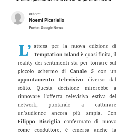
autore:
Noemi Picariello
Fonte: Google News
Temptation Island cambia giorno 
Il reality dei sentimenti condotto da Filippo 
L’
attesa per la nuova edizione di
Temptation Island
è quasi finita, il
reality dei sentimenti sta per tornare sul
piccolo schermo di
Canale 5
con un
appuntamento televisivo
diverso dal
solito. Questa decisione mirerebbe a
rinnovare l’offerta televisiva estiva del
network, puntando a catturare
un’audience ancora più ampia. Con
Filippo Bisciglia
confermato di nuovo
come conduttore, è emersa anche la