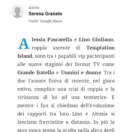
autore:
Serena Granato
Fonte: Google News
Temptation Island, Alessia Pascare
Il nostro staff ha immortalato la vip uscente d
A
lessia
Pascarella
e
Lino
Giuliano
,
coppia uscente di
Temptation
Island
, sono tra i papabili vip partecipanti
alle nuove stagioni dei format TV come
Grande fratello
e
Uomini e donne
. Tra i
due l’amore finiva di recente, nel gioco
estivo, complice una crisi di coppia e la
vicinanza di lui ad una tentatrice. E
mentre i fan si chiedono dell’evoluzione
dei rapporti tra loro Lino e Alessia si
lanciano frecciatine a distanza. In più la
sexy mora segna la svolta nella sfera degli