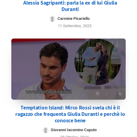
Alessia Sagripanti: parla la ex di lui Giulia
Duranti
Carmine Picariello
11 Settembre, 2025
Temptation Island: Mirco Rossi svela chi è il
ragazzo che frequenta Giulia Duranti e perchè lo
conosce bene
Giovanni Iacomino Caputo