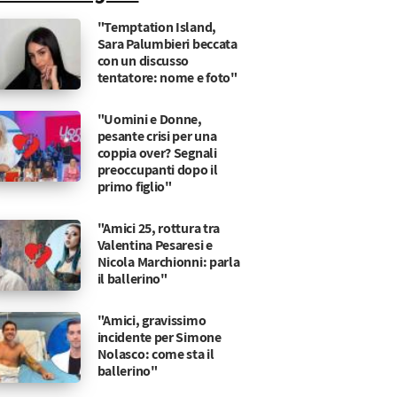
"Temptation Island,
Sara Palumbieri beccata
con un discusso
tentatore: nome e foto"
"Uomini e Donne,
pesante crisi per una
coppia over? Segnali
preoccupanti dopo il
primo figlio"
"Amici 25, rottura tra
Valentina Pesaresi e
Nicola Marchionni: parla
il ballerino"
"Amici, gravissimo
incidente per Simone
Nolasco: come sta il
ballerino"