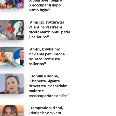
coppia over? Segnali
preoccupanti dopo il
primo figlio"
"Amici 25, rottura tra
Valentina Pesaresi e
Nicola Marchionni: parla
il ballerino"
"Amici, gravissimo
incidente per Simone
Nolasco: come sta il
ballerino"
"Uomini e Donne,
Elisabetta Gigante
ricoverata in ospedale:
malore e
preoccupazione dei fan"
"Temptation Island,
Cristian ha davvero