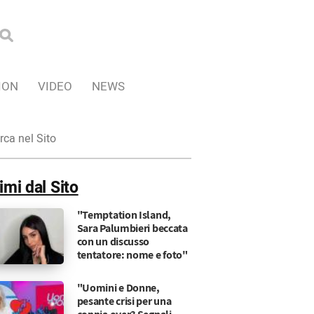
ION
VIDEO
NEWS
ca
imi dal Sito
"Temptation Island,
Sara Palumbieri beccata
con un discusso
tentatore: nome e foto"
"Uomini e Donne,
pesante crisi per una