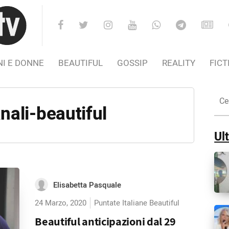
I E DONNE
BEAUTIFUL
GOSSIP
REALITY
FICT
Cer
nel
ali-beautiful
Sito
Ult
Elisabetta Pasquale
24 Marzo, 2020
Puntate Italiane Beautiful
Beautiful anticipazioni dal 29