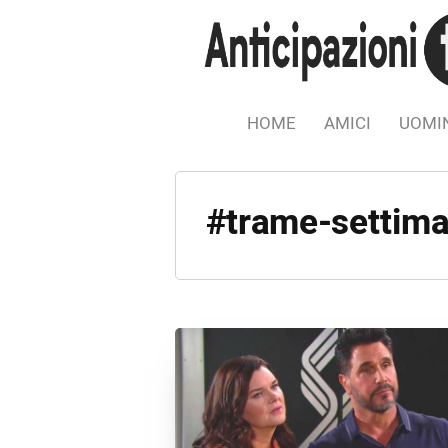
HOME
AMICI
UOMIN
#trame-settiman