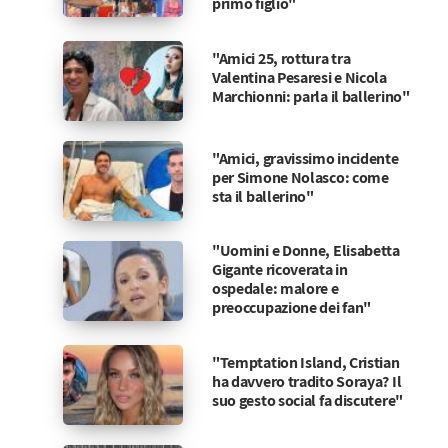
primo figlio"
"Amici 25, rottura tra
Valentina Pesaresi e Nicola
Marchionni: parla il ballerino"
"Amici, gravissimo incidente
per Simone Nolasco: come
sta il ballerino"
"Uomini e Donne, Elisabetta
Gigante ricoverata in
ospedale: malore e
preoccupazione dei fan"
"Temptation Island, Cristian
ha davvero tradito Soraya? Il
suo gesto social fa discutere"