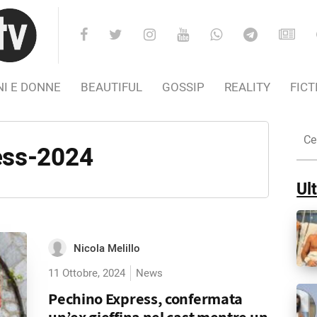
I E DONNE
BEAUTIFUL
GOSSIP
REALITY
FICT
Cer
nel
ess-2024
Sito
Ult
Nicola Melillo
11 Ottobre, 2024
News
Pechino Express, confermata
un’ex gieffina nel cast mentre un