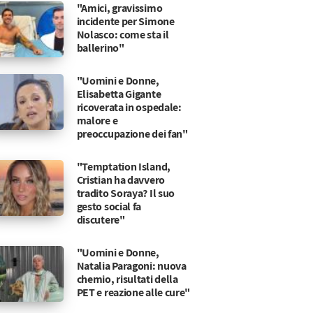
"Amici, gravissimo
incidente per Simone
Nolasco: come sta il
ballerino"
"Uomini e Donne,
Elisabetta Gigante
ricoverata in ospedale:
malore e
preoccupazione dei fan"
"Temptation Island,
Cristian ha davvero
tradito Soraya? Il suo
gesto social fa
discutere"
"Uomini e Donne,
Natalia Paragoni: nuova
chemio, risultati della
PET e reazione alle cure"