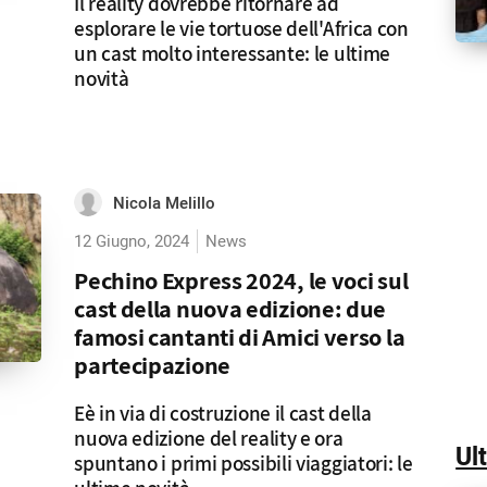
Il reality dovrebbe ritornare ad
esplorare le vie tortuose dell'Africa con
un cast molto interessante: le ultime
novità
Nicola Melillo
12 Giugno, 2024
News
Pechino Express 2024, le voci sul
cast della nuova edizione: due
famosi cantanti di Amici verso la
partecipazione
Eè in via di costruzione il cast della
nuova edizione del reality e ora
Ul
spuntano i primi possibili viaggiatori: le