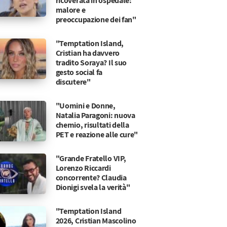
ricoverata in ospedale:
malore e
preoccupazione dei fan"
"Temptation Island,
Cristian ha davvero
tradito Soraya? Il suo
gesto social fa
discutere"
"Uomini e Donne,
Natalia Paragoni: nuova
chemio, risultati della
PET e reazione alle cure"
"Grande Fratello VIP,
Lorenzo Riccardi
concorrente? Claudia
Dionigi svela la verità"
"Temptation Island
2026, Cristian Mascolino