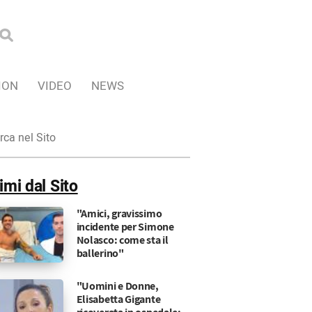
ION
VIDEO
NEWS
ca
imi dal Sito
"Amici, gravissimo
incidente per Simone
Nolasco: come sta il
ballerino"
"Uomini e Donne,
Elisabetta Gigante