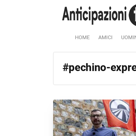
HOME
AMICI
UOMIN
#pechino-expr