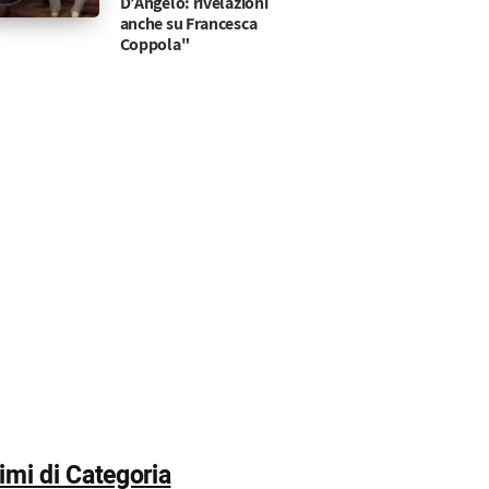
D’Angelo: rivelazioni
anche su Francesca
Coppola"
timi di Categoria