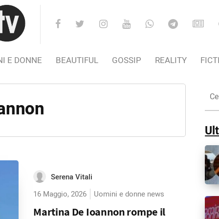
I E DONNE
BEAUTIFUL
GOSSIP
REALITY
FICT
Cer
nel
oannon
Sito
Ult
Serena Vitali
16 Maggio, 2026
Uomini e donne news
Martina De Ioannon rompe il