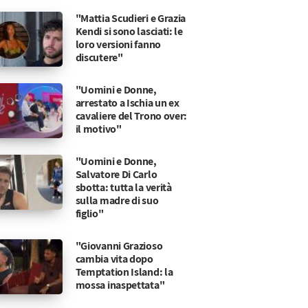
"Mattia Scudieri e Grazia
Kendi si sono lasciati: le
loro versioni fanno
discutere"
"Uomini e Donne,
arrestato a Ischia un ex
cavaliere del Trono over:
il motivo"
"Uomini e Donne,
Salvatore Di Carlo
sbotta: tutta la verità
sulla madre di suo
figlio"
"Giovanni Grazioso
cambia vita dopo
Temptation Island: la
mossa inaspettata"