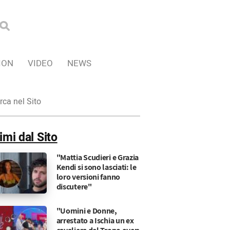
ION
VIDEO
NEWS
ca
imi dal Sito
"Mattia Scudieri e Grazia
Kendi si sono lasciati: le
loro versioni fanno
discutere"
"Uomini e Donne,
arrestato a Ischia un ex