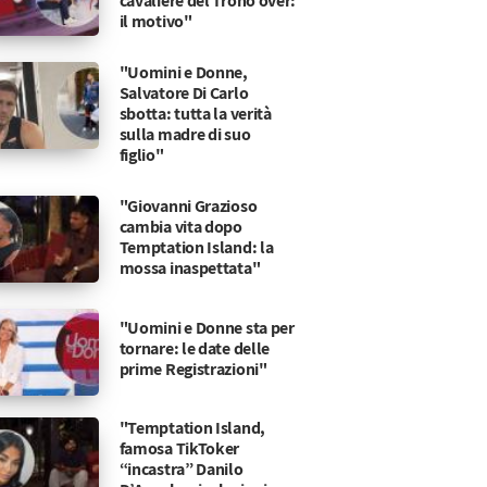
cavaliere del Trono over:
il motivo"
"Uomini e Donne,
Salvatore Di Carlo
sbotta: tutta la verità
sulla madre di suo
figlio"
"Giovanni Grazioso
cambia vita dopo
Temptation Island: la
mossa inaspettata"
"Uomini e Donne sta per
tornare: le date delle
prime Registrazioni"
"Temptation Island,
famosa TikToker
“incastra” Danilo