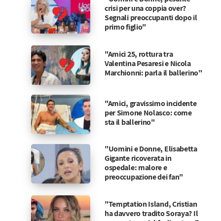
crisi per una coppia over?
Segnali preoccupanti dopo il
primo figlio"
"Amici 25, rottura tra
Valentina Pesaresi e Nicola
Marchionni: parla il ballerino"
"Amici, gravissimo incidente
per Simone Nolasco: come
sta il ballerino"
"Uomini e Donne, Elisabetta
Gigante ricoverata in
ospedale: malore e
preoccupazione dei fan"
"Temptation Island, Cristian
ha davvero tradito Soraya? Il