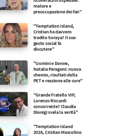
ricoverata in ospedale:
malore e
preoccupazione dei fan"
"Temptation Island,
Cristian ha davvero
tradito Soraya? Il suo
gesto social fa
discutere"
"Uomini e Donne,
Natalia Paragoni: nuova
chemio, risultati della
PET e reazione alle cure"
"Grande Fratello VIP,
Lorenzo Riccardi
concorrente? Claudia
Dionigi svela la verità"
"Temptation Island
2026, Cristian Mascolino