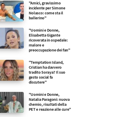
"Amici, gravissimo
incidente per Simone
Nolasco: come sta il
ballerino"
"Uomini e Donne,
Elisabetta Gigante
ricoverata in ospedale:
malore e
preoccupazione dei fan"
"Temptation Island,
Cristian ha davvero
tradito Soraya? Il suo
gesto social fa
discutere"
"Uomini e Donne,
Natalia Paragoni: nuova
chemio, risultati della
PET e reazione alle cure"