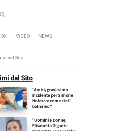
ION
VIDEO
NEWS
ca
imi dal Sito
"Amici, gravissimo
incidente per Simone
Nolasco: come sta il
ballerino"
"Uomini e Donne,
Elisabetta Gigante