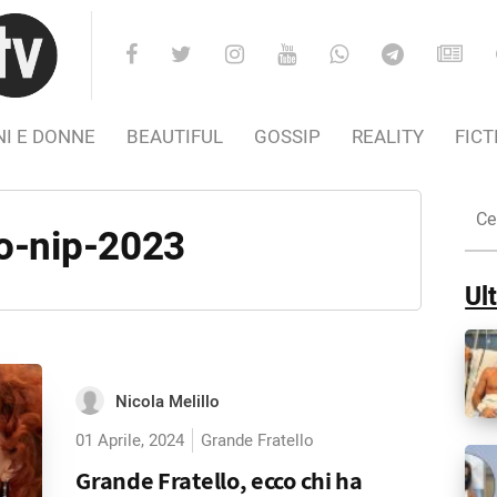
I E DONNE
BEAUTIFUL
GOSSIP
REALITY
FICT
Cer
nel
lo-nip-2023
Sito
Ult
Nicola Melillo
01 Aprile, 2024
Grande Fratello
Grande Fratello, ecco chi ha