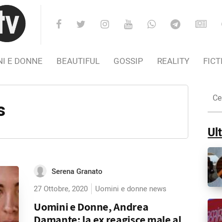
I E DONNE
BEAUTIFUL
GOSSIP
REALITY
FICT
Cer
nel
s
Sito
Ult
Serena Granato
27 Ottobre, 2020
Uomini e donne news
Uomini e Donne, Andrea
Damante: la ex reagisce male al