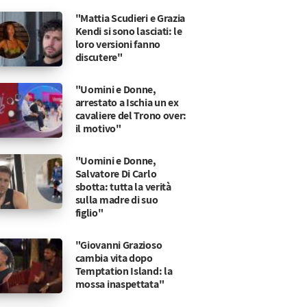
"Mattia Scudieri e Grazia
Kendi si sono lasciati: le
loro versioni fanno
discutere"
"Uomini e Donne,
arrestato a Ischia un ex
cavaliere del Trono over:
il motivo"
"Uomini e Donne,
Salvatore Di Carlo
sbotta: tutta la verità
sulla madre di suo
figlio"
"Giovanni Grazioso
cambia vita dopo
Temptation Island: la
mossa inaspettata"