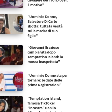
cavaliere del Trono over:
il motivo"
"Uomini e Donne,
Salvatore Di Carlo
sbotta: tutta la verità
sulla madre di suo
figlio"
"Giovanni Grazioso
cambia vita dopo
Temptation Island: la
mossa inaspettata"
"Uomini e Donne sta per
tornare: le date delle
prime Registrazioni"
"Temptation Island,
famosa TikToker
“incastra” Danilo