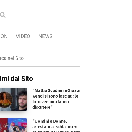
ION
VIDEO
NEWS
ca
imi dal Sito
"Mattia Scudieri e Grazia
Kendi si sono lasciati: le
loro versioni fanno
discutere"
"Uomini e Donne,
arrestato a Ischia un ex