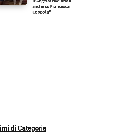
D’Angelo: rivelazioni
anche su Francesca
Coppola"
timi di Categoria