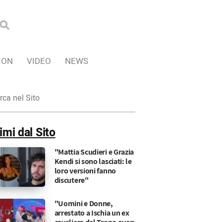
ION
VIDEO
NEWS
ca
imi dal Sito
"Mattia Scudieri e Grazia
Kendi si sono lasciati: le
loro versioni fanno
discutere"
"Uomini e Donne,
arrestato a Ischia un ex