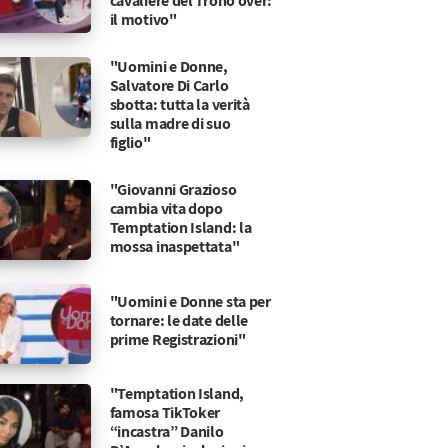
cavaliere del Trono over:
il motivo"
"Uomini e Donne,
Salvatore Di Carlo
sbotta: tutta la verità
sulla madre di suo
figlio"
"Giovanni Grazioso
cambia vita dopo
Temptation Island: la
mossa inaspettata"
"Uomini e Donne sta per
tornare: le date delle
prime Registrazioni"
"Temptation Island,
famosa TikToker
“incastra” Danilo