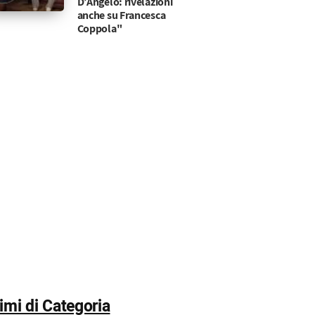
D’Angelo: rivelazioni
anche su Francesca
Coppola"
timi di Categoria