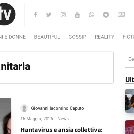
I E DONNE
BEAUTIFUL
GOSSIP
REALITY
FICT
Cer
nel
itaria
Sito
Ult
Giovanni Iacomino Caputo
16 Maggio, 2026
News
Hantavirus e ansia collettiva: