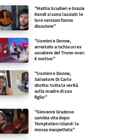
"Mattia Scudieri e Grazia
Kendi si sono lasciati: le
loro versioni fanno
discutere"
"Uomini e Donne,
arrestato a Ischia un ex
cavaliere del Trono over:
il motivo"
"Uomini e Donne,
Salvatore Di Carlo
sbotta: tutta la verità
sulla madre di suo
figlio"
"Giovanni Grazioso
cambia vita dopo
Temptation Island: la
mossa inaspettata"