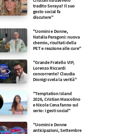
Cristian ha davvero
tradito Soraya? Il suo
gesto social fa
discutere"
"Uomini e Donne,
Natalia Paragoni: nuova
chemio, risultati della
PET e reazione alle cure"
"Grande Fratello VIP,
Lorenzo Riccardi
concorrente? Claudia
Dionigi svela la verità"
"Temptation Island
2026, Cristian Mascolino
e Nicole Cena fanno sul
serio: i gesti social"
"Uomini e Donne
anticipazioni, Settembre