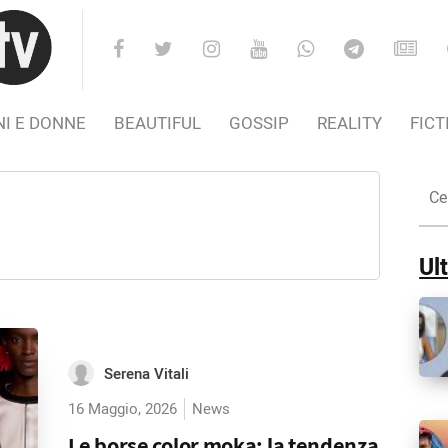
I E DONNE
BEAUTIFUL
GOSSIP
REALITY
FICT
Cer
nel
Sito
Ult
Serena Vitali
16 Maggio, 2026
News
Le borse color moka: la tendenza