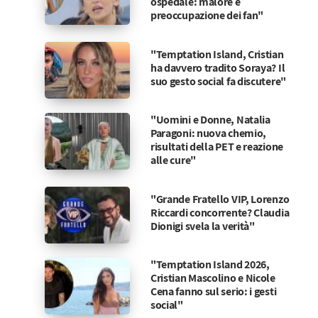
ospedale: malore e
preoccupazione dei fan"
"Temptation Island, Cristian
ha davvero tradito Soraya? Il
suo gesto social fa discutere"
"Uomini e Donne, Natalia
Paragoni: nuova chemio,
risultati della PET e reazione
alle cure"
"Grande Fratello VIP, Lorenzo
Riccardi concorrente? Claudia
Dionigi svela la verità"
"Temptation Island 2026,
Cristian Mascolino e Nicole
Cena fanno sul serio: i gesti
social"