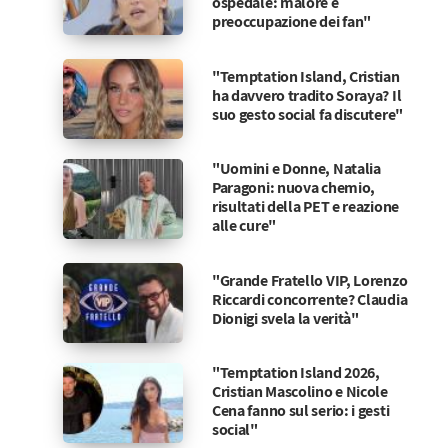
ospedale: malore e
preoccupazione dei fan"
"Temptation Island, Cristian
ha davvero tradito Soraya? Il
suo gesto social fa discutere"
"Uomini e Donne, Natalia
Paragoni: nuova chemio,
risultati della PET e reazione
alle cure"
"Grande Fratello VIP, Lorenzo
Riccardi concorrente? Claudia
Dionigi svela la verità"
"Temptation Island 2026,
Cristian Mascolino e Nicole
Cena fanno sul serio: i gesti
social"