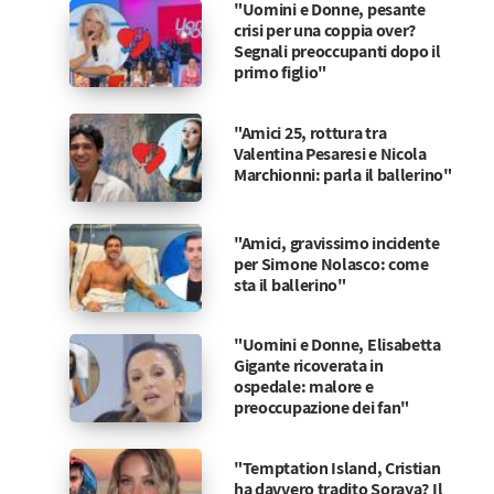
"Uomini e Donne, pesante
crisi per una coppia over?
Segnali preoccupanti dopo il
primo figlio"
"Amici 25, rottura tra
Valentina Pesaresi e Nicola
Marchionni: parla il ballerino"
"Amici, gravissimo incidente
per Simone Nolasco: come
sta il ballerino"
"Uomini e Donne, Elisabetta
Gigante ricoverata in
ospedale: malore e
preoccupazione dei fan"
"Temptation Island, Cristian
ha davvero tradito Soraya? Il