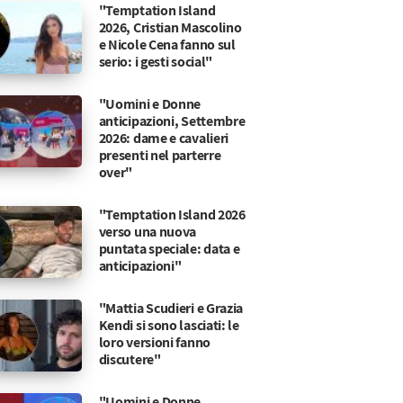
"Temptation Island
2026, Cristian Mascolino
e Nicole Cena fanno sul
serio: i gesti social"
"Uomini e Donne
anticipazioni, Settembre
2026: dame e cavalieri
presenti nel parterre
over"
"Temptation Island 2026
verso una nuova
puntata speciale: data e
anticipazioni"
"Mattia Scudieri e Grazia
Kendi si sono lasciati: le
loro versioni fanno
discutere"
"Uomini e Donne,