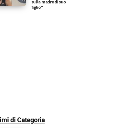
sulla madre di suo
figlio"
timi di Categoria