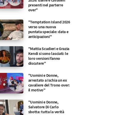
2026: dame e cavalieri
presenti nel parterre
over"
"Temptation Island 2026
verso una nuova
puntata speciale: data e
anticipazioni"
"Mattia Scudieri e Grazia
Kendi si sono lasciati: le
loro versioni fanno
discutere"
"Uomini e Donne,
arrestato a Ischia un ex
cavaliere del Trono over:
il motivo"
"Uomini e Donne,
Salvatore Di Carlo
sbotta: tutta la verità