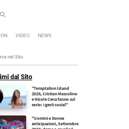
ION
VIDEO
NEWS
ca
imi dal Sito
"Temptation Island
2026, Cristian Mascolino
e Nicole Cena fanno sul
serio: i gesti social"
"Uomini e Donne
anticipazioni, Settembre