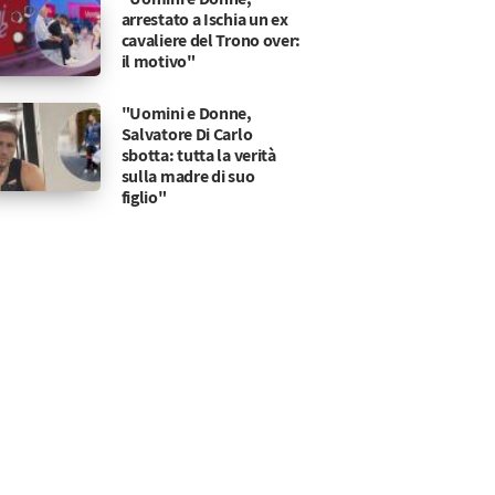
arrestato a Ischia un ex
cavaliere del Trono over:
il motivo"
"Uomini e Donne,
Salvatore Di Carlo
sbotta: tutta la verità
sulla madre di suo
figlio"