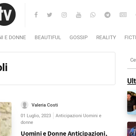
I E DONNE
BEAUTIFUL
GOSSIP
REALITY
FICT
Cer
nel
li
Sito
Ult
Valeria Costi
01 Luglio, 2023
Anticipazioni Uomini e
donne
Uomini e Donne Anticipazioni,