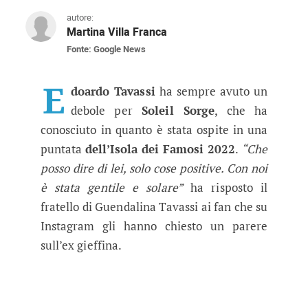
autore:
Martina Villa Franca
Fonte: Google News
Isola dei Famosi, Edoardo Tavassi 
Il fratello di Guendalina rivela come hanno reagi
E
doardo Tavassi
ha sempre avuto un
debole per
Soleil Sorge
, che ha
conosciuto in quanto è stata ospite in una
puntata
dell’Isola dei Famosi 2022
.
“Che
posso dire di lei, solo cose positive. Con noi
è stata gentile e solare”
ha risposto il
fratello di Guendalina Tavassi ai fan che su
Instagram gli hanno chiesto un parere
sull’ex gieffina.