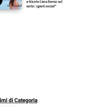
e Nicole Cena fanno sul
serio: i gesti social"
ro: video cancellato e sfogo
scutere e replica con stile pungente a chi la accusa
timi di Categoria