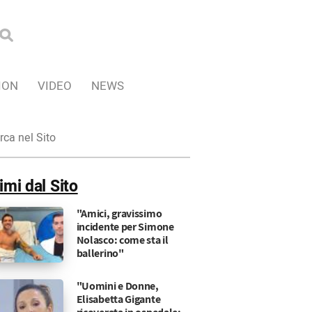
ION
VIDEO
NEWS
ca
imi dal Sito
"Amici, gravissimo
incidente per Simone
Nolasco: come sta il
ballerino"
"Uomini e Donne,
Elisabetta Gigante