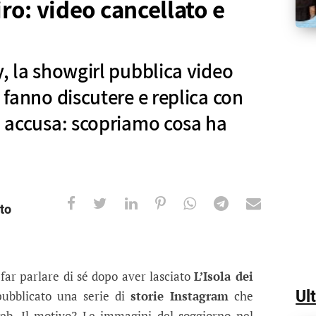
iro: video cancellato e
y, la showgirl pubblica video
e fanno discutere e replica con
la accusa: scopriamo cosa ha
to
ella Mosetti nella bufera dopo il riti
girl pubblica video dal resort di lusso che fanno di
far parlare di sé dopo aver lasciato
L’Isola dei
Ul
pubblicato una serie di
storie Instagram
che
eb. Il motivo? Le immagini del soggiorno nel