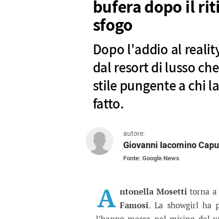
bufera dopo il rit
sfogo
Dopo l'addio al realit
dal resort di lusso ch
stile pungente a chi 
fatto.
autore:
Giovanni Iacomino Capu
Fonte: Google News
Isola dei Famosi, Anton
Dopo l'addio al reality, la show
A
ntonella Mosetti
torna a 
Famosi
. La showgirl ha 
l’hanno messa nel mirino del w