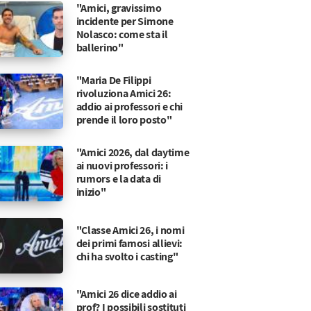
"Amici, gravissimo
incidente per Simone
Nolasco: come sta il
ballerino"
"Maria De Filippi
rivoluziona Amici 26:
addio ai professori e chi
prende il loro posto"
"Amici 2026, dal daytime
ai nuovi professori: i
rumors e la data di
inizio"
"Classe Amici 26, i nomi
dei primi famosi allievi:
chi ha svolto i casting"
"Amici 26 dice addio ai
prof? I possibili sostituti