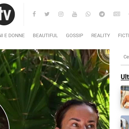
I E DONNE
BEAUTIFUL
GOSSIP
REALITY
FICT
Cer
nel
Sito
Ult