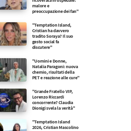
ricoverata in ospedale:
malore e
preoccupazione dei fan"
"Temptation Island,
Cristian ha davvero
tradito Soraya? Il suo
gesto social fa
discutere"
"Uomini e Donne,
Natalia Paragoni: nuova
chemio, risultati della
PET e reazione alle cure"
"Grande Fratello VIP,
Lorenzo Riccardi
concorrente? Claudia
Dionigi svela la verità"
"Temptation Island
2026, Cristian Mascolino