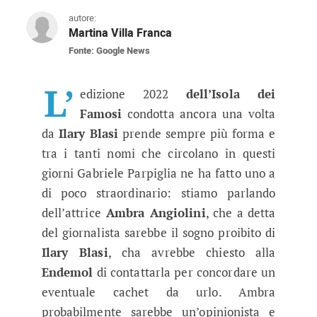
autore:
Martina Villa Franca
Fonte: Google News
Ambra Angiolini all’Isola dei Famosi
È di queste ultime ore la notizia che la nota a
L’
edizione 2022
dell’Isola dei
Famosi
condotta ancora una volta
da
Ilary Blasi
prende sempre più forma e
tra i tanti nomi che circolano in questi
giorni Gabriele Parpiglia ne ha fatto uno a
di poco straordinario: stiamo parlando
dell’attrice
Ambra Angiolini
, che a detta
del giornalista sarebbe il sogno proibito di
Ilary Blasi
, cha avrebbe chiesto alla
Endemol
di contattarla per concordare un
eventuale cachet da urlo. Ambra
probabilmente sarebbe un’opinionista e