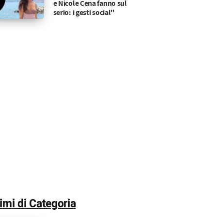
oberto Cenci: il duro richiamo in diret
ente ripreso dall'autore Mediaset: i dettagli della
e Nicole Cena fanno sul
serio: i gesti social"
timi di Categoria