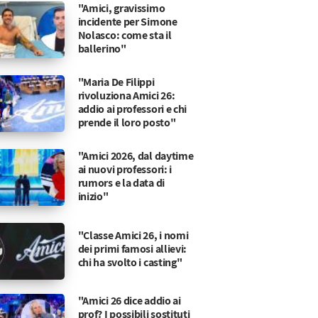
"Amici, gravissimo
incidente per Simone
Nolasco: come sta il
ballerino"
"Maria De Filippi
rivoluziona Amici 26:
addio ai professori e chi
prende il loro posto"
"Amici 2026, dal daytime
ai nuovi professori: i
rumors e la data di
inizio"
"Classe Amici 26, i nomi
dei primi famosi allievi:
chi ha svolto i casting"
"Amici 26 dice addio ai
prof? I possibili sostituti