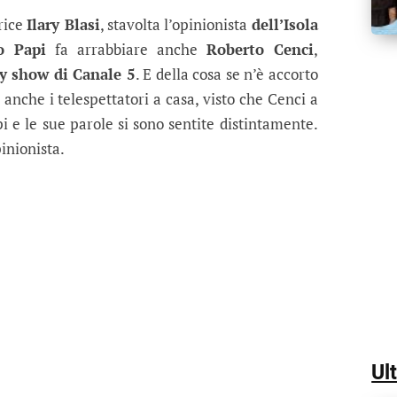
Enrico Papi fa arrabbiare il regista R
ality show di Canale 5, Enrico Papi è stato bruscam
trice
Ilary Blasi
, stavolta l’opinionista
dell’Isola
o Papi
fa arrabbiare anche
Roberto Cenci
,
ty show di Canale 5
. E della cosa se n’è accorto
 anche i telespettatori a casa, visto che Cenci a
 e le sue parole si sono sentite distintamente.
pinionista.
Ul