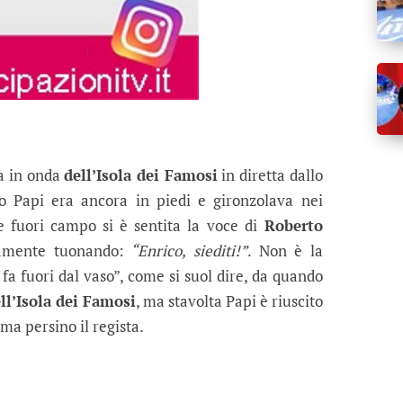
sa in onda
dell’Isola dei Famosi
in diretta dallo
co Papi era ancora in piedi e gironzolava nei
e fuori campo si è sentita la voce di
Roberto
amente tuonando:
“Enrico, siediti!”
. Non è la
 fa fuori dal vaso”, come si suol dire, da quando
ll’Isola dei Famosi
, ma stavolta Papi è riuscito
 ma persino il regista.