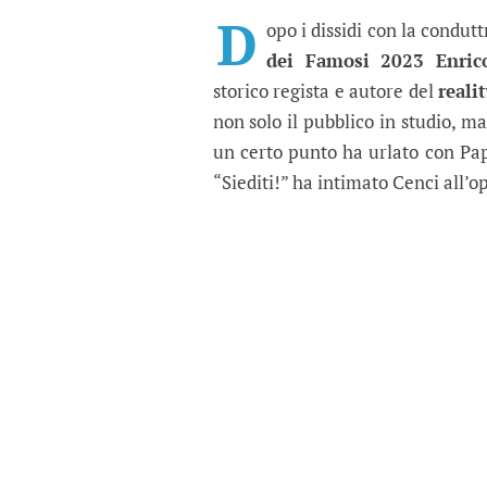
Isola dei Famosi 2023, 
Durante l'ultima puntata del re
D
opo i dissidi con la condut
dei Famosi 2023 Enric
storico regista e autore del
reali
non solo il pubblico in studio, ma
un certo punto ha urlato con Papi
“Siediti!” ha intimato Cenci all’o