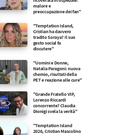
ricoverata in ospedale:
malore e
preoccupazione dei fan"
"Temptation Island,
Cristian ha davvero
tradito Soraya? Il suo
gesto social fa
discutere"
"Uomini e Donne,
Natalia Paragoni: nuova
chemio, risultati della
PET e reazione alle cure"
"Grande Fratello VIP,
Lorenzo Riccardi
concorrente? Claudia
Dionigi svela la verità"
"Temptation Island
2026, Cristian Mascolino