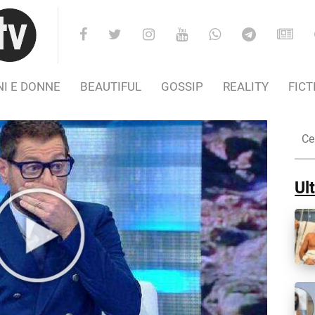
I E DONNE
BEAUTIFUL
GOSSIP
REALITY
FICT
Cer
nel
Sito
Ult