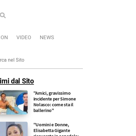
ION
VIDEO
NEWS
ca
imi dal Sito
"Amici, gravissimo
incidente per Simone
Nolasco: come sta il
ballerino"
"Uomini e Donne,
Elisabetta Gigante