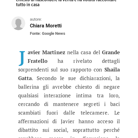
tutto in casa
autore:
Chiara Moretti
Fonte: Google News
Grande Fratello, Javier Martinez 
Javier Martinez ha dichiarato che Shaila Gatta 
J
avier Martinez
nella casa del
Grande
Fratello
ha rivelato dettagli
sorprendenti sul suo rapporto con
Shaila
Gatta
. Secondo le sue dichiarazioni, la
ballerina gli avrebbe chiesto di negare
qualsiasi interazione intima tra loro,
cercando di mantenere segreti i baci
scambiati fuori dalle telecamere. Le
affermazioni di Javier hanno acceso il
dibattito sui social, soprattutto perché