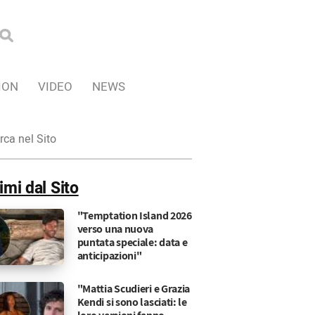
ION
VIDEO
NEWS
ca
imi dal Sito
"Temptation Island 2026
verso una nuova
puntata speciale: data e
anticipazioni"
"Mattia Scudieri e Grazia
Kendi si sono lasciati: le