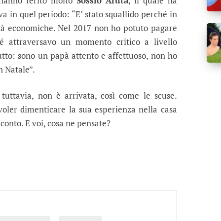
anno ferito molto
Sossio Aruta
, il quale ha
a in quel periodo: “E’ stato squallido perché in
oltà economiche. Nel 2017 non ho potuto pagare
ché attraversavo un momento critico a livello
utto: sono un papà attento e affettuoso, non ho
 Natale”.
 tuttavia, non è arrivata, così come le scuse.
voler dimenticare la sua esperienza nella casa
 conto. E voi, cosa ne pensate?