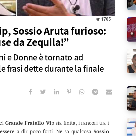
1705
ip, Sossio Aruta furioso:
use da Zequila!”
ini e Donne è tornato ad
e frasi dette durante la finale
ssio Aruta furioso: “Ora voglio le sc
e è tornato ad attaccare Zequila per le frasi dette d
del
Grande Fratello Vi
p sia finita, i rancori tra i
essere a dir poco forti. Ne sa qualcosa
Sossio