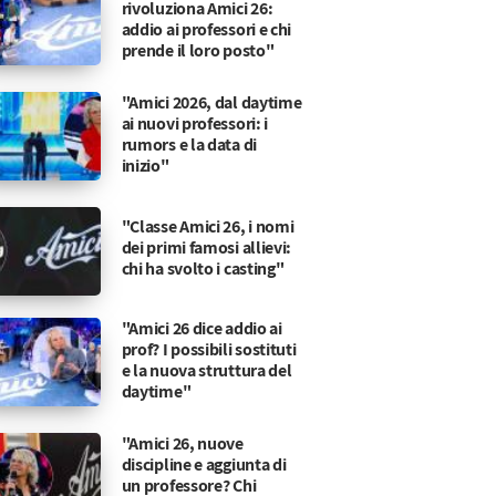
rivoluziona Amici 26:
addio ai professori e chi
prende il loro posto"
"Amici 2026, dal daytime
ai nuovi professori: i
rumors e la data di
inizio"
"Classe Amici 26, i nomi
dei primi famosi allievi:
chi ha svolto i casting"
"Amici 26 dice addio ai
prof? I possibili sostituti
e la nuova struttura del
daytime"
"Amici 26, nuove
discipline e aggiunta di
un professore? Chi