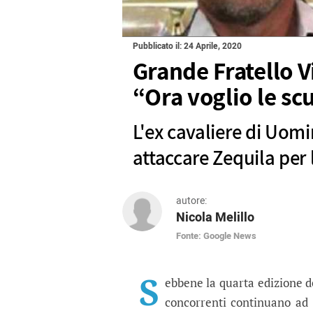
Pubblicato il: 24 Aprile, 2020
Grande Fratello V
“Ora voglio le sc
L'ex cavaliere di Uom
attaccare Zequila per l
autore:
Nicola Melillo
Fonte: Google News
Grande Fratello Vip, So
L'ex cavaliere di Uomini e Donn
S
ebbene la quarta edizione 
concorrenti continuano ad 