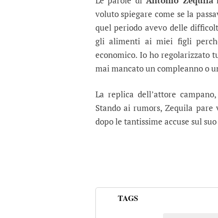
Le parole di
Antonio Zequila
h
voluto spiegare come se la passav
quel periodo avevo delle diffic
gli alimenti ai miei figli per
economico. Io ho regolarizzato t
mai mancato un compleanno o un
La replica dell’attore campano,
Stando ai rumors, Zequila pare 
dopo le tantissime accuse sul suo
TAGS