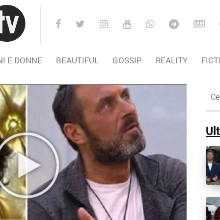
I E DONNE
BEAUTIFUL
GOSSIP
REALITY
FICT
Cer
nel
Sito
Ult