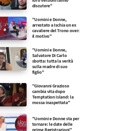
loro versioni fanno
discutere"
"Uomini e Donne,
arrestato a Ischia un ex
cavaliere del Trono over:
il motivo"
"Uomini e Donne,
Salvatore Di Carlo
sbotta: tutta la verità
sulla madre di suo
figlio"
"Giovanni Grazioso
cambia vita dopo
Temptation Island: la
mossa inaspettata"
use da Zequila!”
urante la finale
"Uomini e Donne sta per
tornare: le date delle
prime Registrazioni"