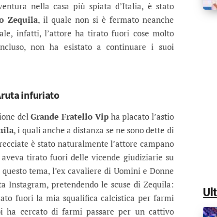
entura nella casa più spiata d’Italia, è stato
o Zequila
, il quale non si è fermato neanche
le, infatti, l’attore ha tirato fuori cose molto
oncluso, non ha esistato a continuare i suoi
Aruta infuriato
zione del
Grande Fratello Vip
ha placato l’astio
uila
, i quali anche a distanza se ne sono dette di
frecciate è stato naturalmente l’attore campano
 aveva tirato fuori delle vicende giudiziarie su
u questo tema, l’ex cavaliere di Uomini e Donne
tta Instagram, pretendendo le scuse di Zequila:
Ul
ato fuori la mia squalifica calcistica per farmi
oi ha cercato di farmi passare per un cattivo