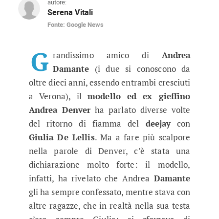
autore:
Serena Vitali
Fonte: Google News
Parla il migliore amico di Andrea
Andrea Denver, modello del Grande Fratello Vip
G
randissimo amico di
Andrea
Damante
(i due si conoscono da
oltre dieci anni, essendo entrambi cresciuti
a Verona), il
modello ed ex gieffino
Andrea Denver
ha parlato diverse volte
del ritorno di fiamma del
deejay
con
Giulia De Lellis
. Ma a fare più scalpore
nella parole di Denver, c’è stata una
dichiarazione molto forte: il modello,
infatti, ha rivelato che Andrea
Damante
gli ha sempre confessato, mentre stava con
altre ragazze, che in realtà nella sua testa