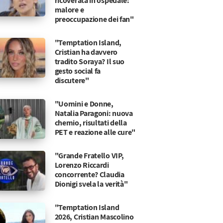
ricoverata in ospedale:
malore e
preoccupazione dei fan"
"Temptation Island,
Cristian ha davvero
tradito Soraya? Il suo
gesto social fa
discutere"
"Uomini e Donne,
Natalia Paragoni: nuova
chemio, risultati della
PET e reazione alle cure"
"Grande Fratello VIP,
Lorenzo Riccardi
concorrente? Claudia
Dionigi svela la verità"
te?
sa di Cinecittà
"Temptation Island
2026, Cristian Mascolino