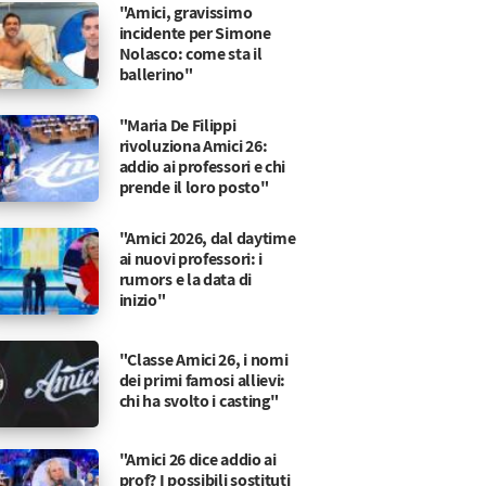
"Amici, gravissimo
incidente per Simone
Nolasco: come sta il
ballerino"
"Maria De Filippi
rivoluziona Amici 26:
addio ai professori e chi
prende il loro posto"
"Amici 2026, dal daytime
ai nuovi professori: i
rumors e la data di
inizio"
"Classe Amici 26, i nomi
dei primi famosi allievi:
chi ha svolto i casting"
"Amici 26 dice addio ai
prof? I possibili sostituti