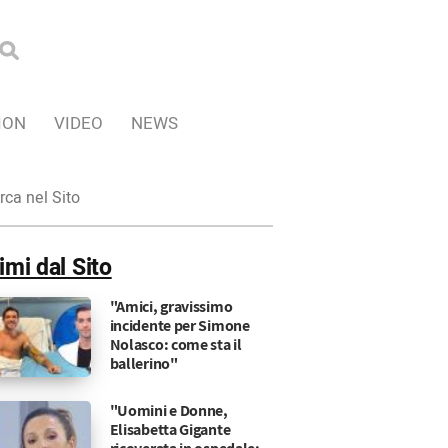
ION
VIDEO
NEWS
ca
imi dal Sito
"Amici, gravissimo
incidente per Simone
Nolasco: come sta il
ballerino"
"Uomini e Donne,
Elisabetta Gigante