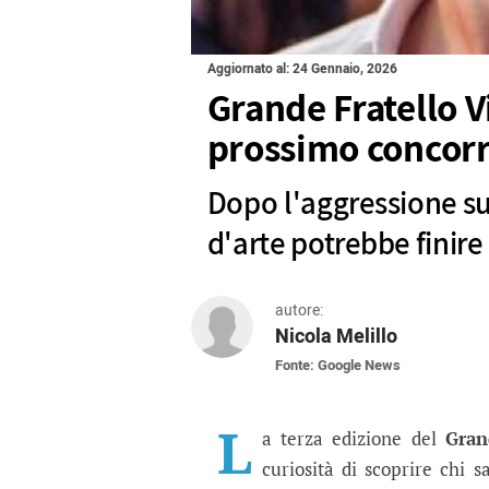
Aggiornato al: 24 Gennaio, 2026
Grande Fratello Vi
prossimo concor
Dopo l'aggressione sub
d'arte potrebbe finire
autore:
Nicola Melillo
Fonte: Google News
Grande Fratello Vip 3:
Dopo l'aggressione subita qualch
L
a terza edizione del
Gran
curiosità di scoprire chi 