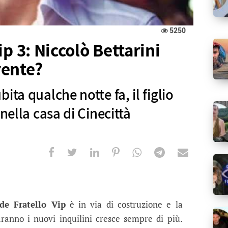
5250
p 3: Niccolò Bettarini
rente?
ita qualche notte fa, il figlio
 nella casa di Cinecittà
 Niccolò Bettarini prossimo concorren
e notte fa, il figlio d'arte potrebbe finire nella ca
de Fratello Vip
è in via di costruzione e la
saranno i nuovi inquilini cresce sempre di più.