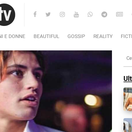
I E DONNE
BEAUTIFUL
GOSSIP
REALITY
FICT
Cer
nel
Sito
Ult