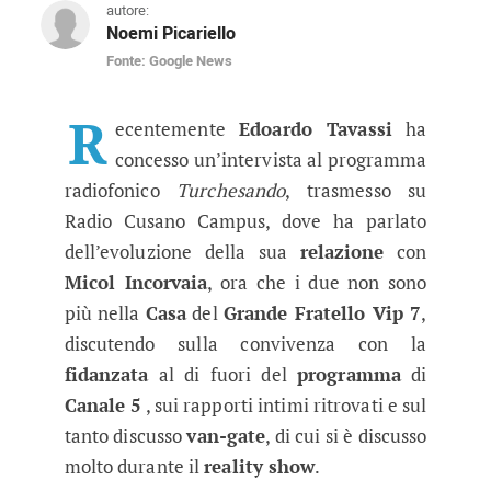
autore:
Noemi Picariello
Fonte: Google News
GF Vip 7, Edoardo Tavassi si confe
L'ex concorrente del reality show di Canale 5 ha
R
ecentemente
Edoardo Tavassi
ha
concesso un’intervista al programma
radiofonico
Turchesando
, trasmesso su
Radio Cusano Campus, dove ha parlato
dell’evoluzione della sua
relazione
con
Micol Incorvaia
, ora che i due non sono
più nella
Casa
del
Grande Fratello Vip 7
,
discutendo sulla convivenza con la
fidanzata
al di fuori del
programma
di
Canale 5
, sui rapporti intimi ritrovati e sul
tanto discusso
van-gate
, di cui si è discusso
molto durante il
reality show
.