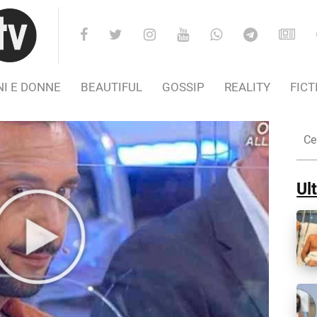
I E DONNE
BEAUTIFUL
GOSSIP
REALITY
FICT
Cer
nel
Sito
Ult