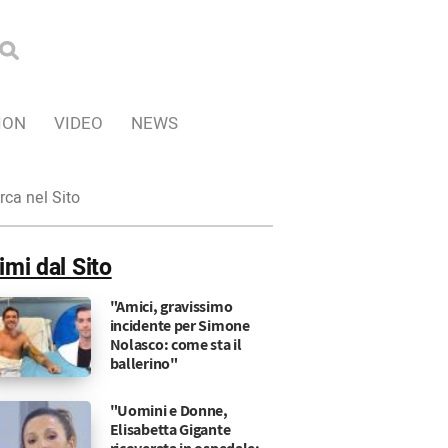
ION
VIDEO
NEWS
ca
imi dal Sito
"Amici, gravissimo
incidente per Simone
Nolasco: come sta il
ballerino"
"Uomini e Donne,
Elisabetta Gigante