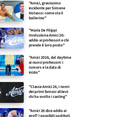
"Amici, gravissimo
incidente per Simone
Nolasco: come sta il
ballerino"
"Maria De Filippi
rivoluziona Amici 26:
addio ai professori e chi
prende il loro posto"
"Amici 2026, dal daytime
ai nuovi professori: i
rumors e la data di
inizio"
"Classe Amici 26, i nomi
dei primi famosi allievi:
chi ha svolto i casting"
"Amici 26 dice addio ai
prof? I possibili sostituti