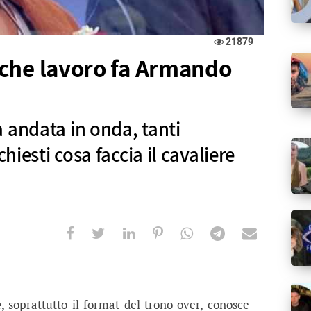
21879
che lavoro fa Armando
 andata in onda, tanti
chiesti cosa faccia il cavaliere
avoro fa Armando Incarnato?
onda, tanti telespettatori si sono chiesti cosa facc
e
, soprattutto il format del trono over, conosce