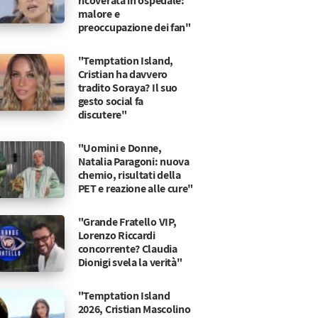
ricoverata in ospedale:
malore e
preoccupazione dei fan"
"Temptation Island,
Cristian ha davvero
tradito Soraya? Il suo
gesto social fa
discutere"
"Uomini e Donne,
Natalia Paragoni: nuova
chemio, risultati della
PET e reazione alle cure"
"Grande Fratello VIP,
Lorenzo Riccardi
concorrente? Claudia
Dionigi svela la verità"
"Temptation Island
ia il cavaliere per vivere
2026, Cristian Mascolino